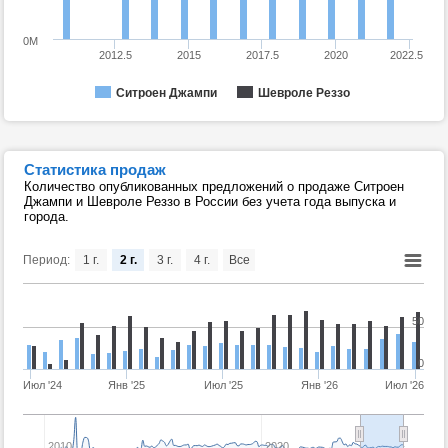
0M
2012.5
2015
2017.5
2020
2022.5
Ситроен Джампи
Шевроле Реззо
Статистика продаж
Количество опубликованных предложений о продаже Ситроен
Джампи и Шевроле Реззо в России без учета года выпуска и
города.
Период:
1 г.
2 г.
3 г.
4 г.
Все
50
0
Июл '24
Янв '25
Июл '25
Янв '26
Июл '26
2010
2020