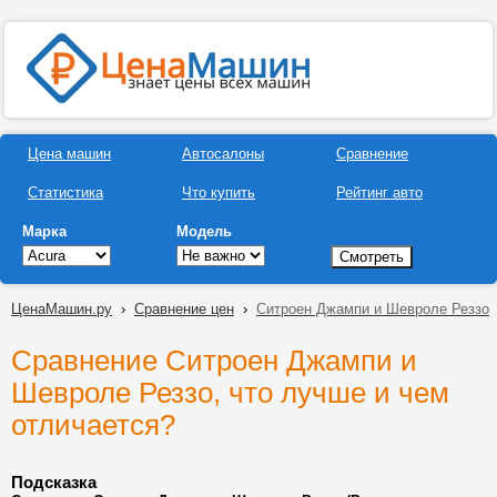
Цена машин
Автосалоны
Сравнение
Статистика
Что купить
Рейтинг авто
Марка
Модель
ЦенаМашин.ру
›
Сравнение цен
›
Ситроен Джампи и Шевроле Реззо
Сравнение Ситроен Джампи и
Шевроле Реззо, что лучше и чем
отличается?
Подсказка