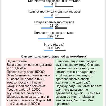
Количество отрицательных отзывов
4
2
Количество положительных отзывов
8
13
Общее количество отзывов
21
20
Количество оценок отзывов
192
111
Итого (баллы)
380
445
Самые полезные отзывы об автомобилях:
Здравствуйте
Шевроле Реццо мне подарил
Взял себе три ситроен джампи
муж в прошлом году) Сначала
2014 1,6 90 л
думала, что сама ее куплю,
Пробег был у всех 150000.
читала отзывы владельцев
Зная бывшего хозяина ничего
этой машины, но, видимо
он особо не делал с ними,
проговорилась о своем
только троса КПП менял
желании и не один раз))
каждые пол года закисают.
Подарку рада, но, учитывая тот
Троса с работой -10000
факт, что цена вполне
А у меня все понеслось.
адекватная, думаю, и сама бы
Шаровые на всех авто, а они
смогла ее купить. Машина
вместе с рычагами. Фирмы NK
компактная, быстрая. Мне
- на 2 месяца, (14000 с
нравится)