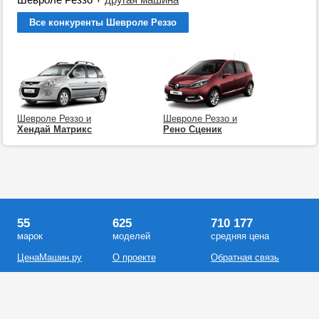
Все конкуренты Шевроле Реззо
Шевроле Реззо и
Шевроле Реззо и
Хендай Матрикс
Рено Сценик
55
625
710 177
марок
моделей
средняя цена
ЦенаМашин.ру
О проекте
Обратная связь