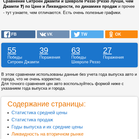
Сравнение Ситроен Джампи и Шевроле Реззо (Реззо лучше, чем
Джампи ❓) по Цене и Ликвидности, по динамике продаж
и прочее
- тут узнаете, чем отличаются. Есть очень полезные графики.
FB
VK
TW
OK
55
39
63
27
Победы
Поражения
Победы
Поражения
Ситроен Джампи
Шевроле Реззо
В этом сравнении использованы данные без учета года выпуска авто и
города, что не очень корректно.
Для точного сравнения цен авто воспользуйтесь формой ниже с
указанием года выпуска и города.
Содержание страницы:
Статистика средней цены
Статистика продаж
Годы выпуска и их средние цены
Ликвидность на вторичном рынке