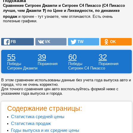
Подсказка
Сравнение Ситроен Джампи и Ситроен С4 Пикассо (С4 Пикассо
лучше, чем Джампи ❓) по Цене и Ликвидности, по динамике
продаж
и прочее - тут узнаете, чем отличаются. Есть очень
полезные графики.
FB
VK
TW
OK
55
39
60
32
Победы
Поражения
Победы
Поражения
Ситроен Джампи
Ситроен С4 Пикассо
В этом сравнении использованы данные без учета года выпуска авто и
города, что не очень корректно.
Для точного сравнения цен авто воспользуйтесь формой ниже с
указанием года выпуска и города.
Содержание страницы:
Статистика средней цены
Статистика продаж
Годы выпуска и их средние цены