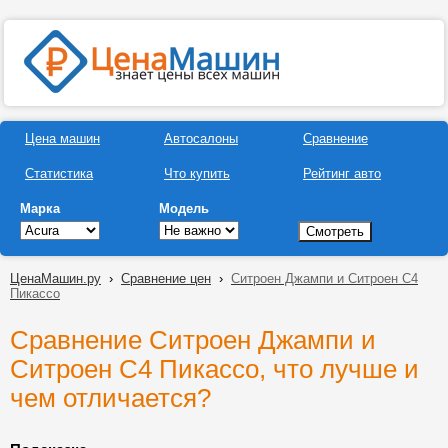
Цена машин
Автосалоны
Сравнение
Статистика
Что купить
Рейтинг авто
Марка
Модель
ЦенаМашин.ру
›
Сравнение цен
›
Ситроен Джампи и Ситроен С4
Пикассо
Сравнение Ситроен Джампи и
Ситроен С4 Пикассо, что лучше и
чем отличается?