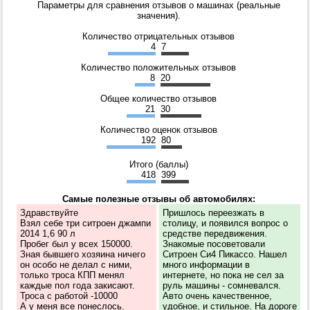
Параметры для сравнения отзывов о машинах (реальные
значения).
Количество отрицательных отзывов
4
7
Количество положительных отзывов
8
20
Общее количество отзывов
21
30
Количество оценок отзывов
192
80
Итого (баллы)
418
399
Самые полезные отзывы об автомобилях:
Здравствуйте
Пришлось переезжать в
Взял себе три ситроен джампи
столицу, и появился вопрос о
2014 1,6 90 л
средстве передвижения.
Пробег был у всех 150000.
Знакомые посоветовали
Зная бывшего хозяина ничего
Ситроен Си4 Пикассо. Нашел
он особо не делал с ними,
много информации в
только троса КПП менял
интернете, но пока не сел за
каждые пол года закисают.
руль машины - сомневался.
Троса с работой -10000
Авто очень качественное,
А у меня все понеслось.
удобное, и стильное. На дороге