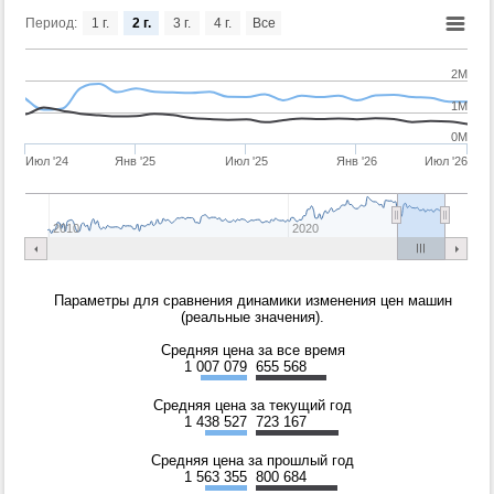
Период:
1 г.
2 г.
3 г.
4 г.
Все
2M
1M
0M
Июл '24
Янв '25
Июл '25
Янв '26
Июл '26
2010
2020
Параметры для сравнения динамики изменения цен машин
(реальные значения).
Средняя цена за все время
1 007 079
655 568
Средняя цена за текущий год
1 438 527
723 167
Средняя цена за прошлый год
1 563 355
800 684