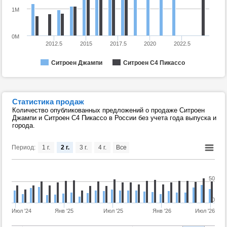
1M
0M
2012.5
2015
2017.5
2020
2022.5
Ситроен Джампи
Ситроен С4 Пикассо
Статистика продаж
Количество опубликованных предложений о продаже Ситроен
Джампи и Ситроен С4 Пикассо в России без учета года выпуска и
города.
Период:
1 г.
2 г.
3 г.
4 г.
Все
50
0
Июл '24
Янв '25
Июл '25
Янв '26
Июл '26