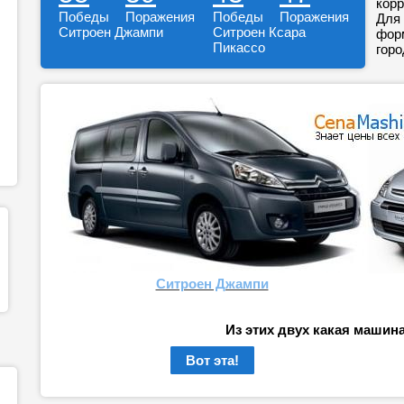
корр
Победы
Поражения
Победы
Поражения
Для 
Ситроен Джампи
Ситроен Ксара
форм
Пикассо
горо
Ситроен Джампи
Из этих двух какая машин
Вот эта!