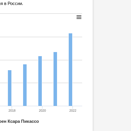
я в России.
2018
2020
2022
оен Ксара Пикассо