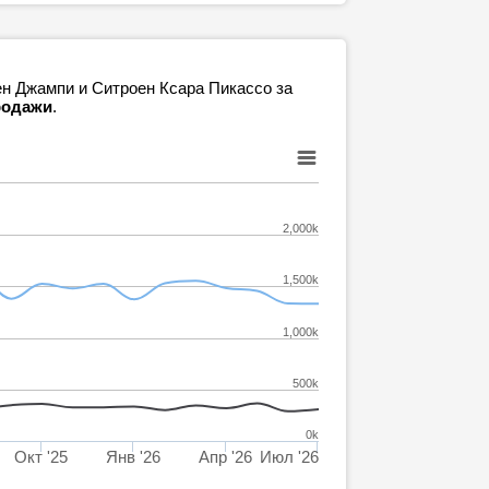
ен Джампи и Ситроен Ксара Пикассо за
продажи
.
2,000k
1,500k
1,000k
500k
0k
Окт '25
Янв '26
Апр '26
Июл '26