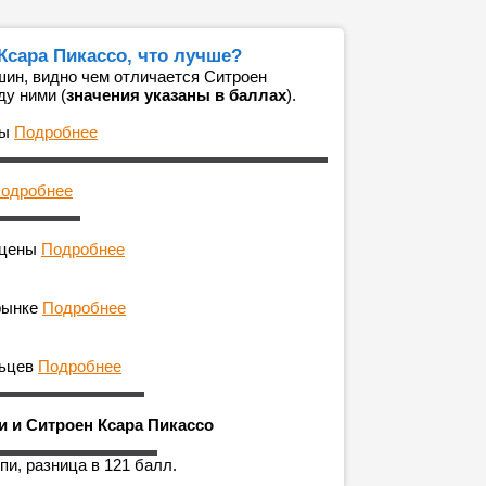
Ксара Пикассо, что лучше?
ин, видно чем отличается Ситроен
ду ними (
значения указаны в баллах
).
ны
Подробнее
одробнее
 цены
Подробнее
рынке
Подробнее
льцев
Подробнее
и и Ситроен Ксара Пикассо
и, разница в 121 балл.