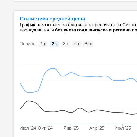
Статистика средней цены
График показывает, как менялась средняя цена Ситро
последние годы
без учета года выпуска и региона 
Период:
1 г.
2 г.
3 г.
4 г.
Все
Июл '24
Окт '24
Янв '25
Апр '25
Июл '25