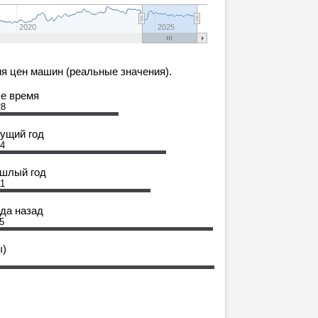
2020
2025
я цен машин (реальные значения).
се время
28
кущий год
64
ошлый год
31
ода назад
5
ы)