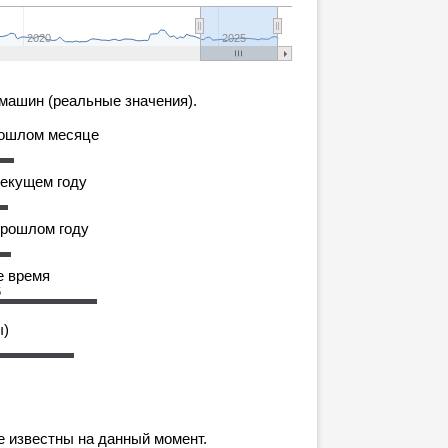
2020
2025
машин (реальные значения).
рошлом месяце
текущем году
прошлом году
е время
6
ы)
е известны на данный момент.