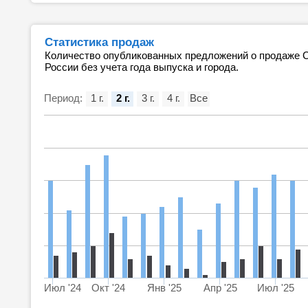
Статистика продаж
Количество опубликованных предложений о продаже С
России без учета года выпуска и города.
Период:
1 г.
2 г.
3 г.
4 г.
Все
Июл '24
Окт '24
Янв '25
Апр '25
Июл '25