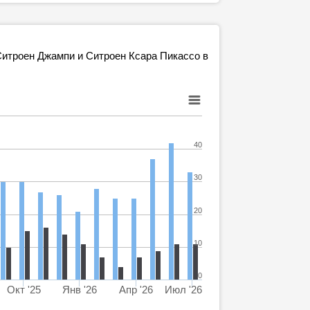
итроен Джампи и Ситроен Ксара Пикассо в
40
30
20
10
0
Окт '25
Янв '26
Апр '26
Июл '26