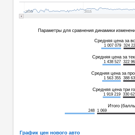
2010
2015
Параметры для сравнения динамики изменени
Средняя цена за в
1 007 079
324 2
Средняя цена за те
1 438 527
322 9
Средняя цена за пр
1 563 355
388 6
Средняя цена три г
1 919 219
330 62
Итого (балл
248
1 069
График цен нового авто