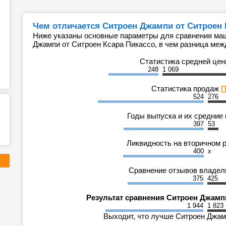
Чем отличается Ситроен Джампи от Ситроен 
Ниже указаны основные параметры для сравнения маш
Джампи от Ситроен Ксара Пикассо, в чем разница меж
Статистика средней це
248
1 069
Статистика продаж
П
524
276
Годы выпуска и их средние
397
53
Ликвидность на вторичном 
400
x
Сравнение отзывов владе
375
425
Результат сравнения Ситроен Джамп
1 944
1 823
Выходит, что лучше Ситроен Джамп