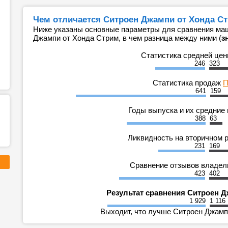
Чем отличается Ситроен Джампи от Хонда Ст
Ниже указаны основные параметры для сравнения маш
Джампи от Хонда Стрим, в чем разница между ними (
з
Статистика средней це
246
323
Статистика продаж
П
641
159
Годы выпуска и их средние
388
63
Ликвидность на вторичном 
231
169
Сравнение отзывов владе
423
402
Результат сравнения Ситроен 
1 929
1 116
Выходит, что лучше Ситроен Джампи