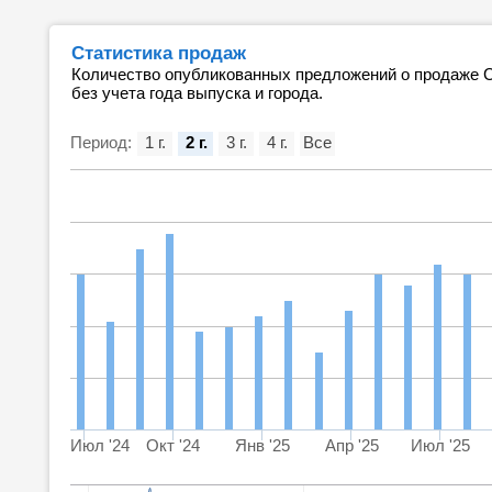
Статистика продаж
Количество опубликованных предложений о продаже С
без учета года выпуска и города.
Период:
1 г.
2 г.
3 г.
4 г.
Все
Июл '24
Окт '24
Янв '25
Апр '25
Июл '25