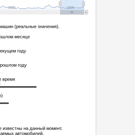
2020
2025
машин (реальные значения).
рошлом месяце
текущем году
прошлом году
е время
3
ы)
е известны на данный момент.
ваемых автомобилей.