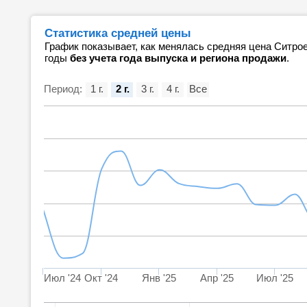
Статистика средней цены
График показывает, как менялась средняя цена Ситро
годы
без учета года выпуска и региона продажи
.
Период:
1 г.
2 г.
3 г.
4 г.
Все
Июл '24
Окт '24
Янв '25
Апр '25
Июл '25