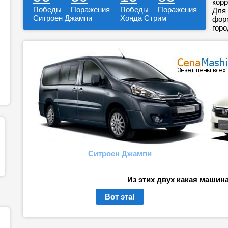
корр
Победы
Поражения
Победы
Поражения
Для 
Ситроен Джампи
Хонда Стрим
форм
горо
Ситроен Джампи
Из этих двух какая машин
Вот эта!