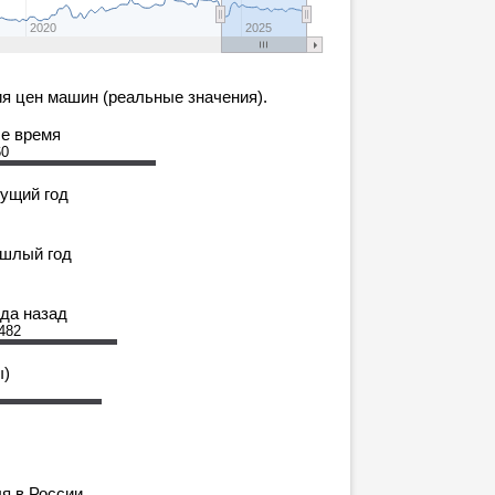
2020
2025
я цен машин (реальные значения).
се время
60
кущий год
ошлый год
ода назад
482
ы)
я в России.