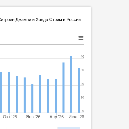
итроен Джампи и Хонда Стрим в России
40
30
20
10
0
Окт '25
Янв '26
Апр '26
Июл '26