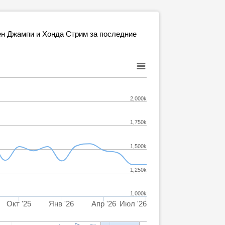
ен Джампи и Хонда Стрим за последние
2,000k
1,750k
1,500k
1,250k
1,000k
Окт '25
Янв '26
Апр '26
Июл '26