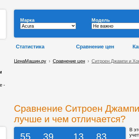
Марка
Модель
Статистика
Сравнение цен
Ка
ЦенаМашин.ру
›
Сравнение цен
›
Ситроен Джампи и Хо
м
е -
Сравнение Ситроен Джампи 
лучше и чем отличается?
В эт
55
39
13
83
учет