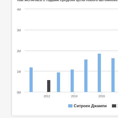
4M
3M
2M
1M
0M
2012
2014
2016
Ситроен Джампи