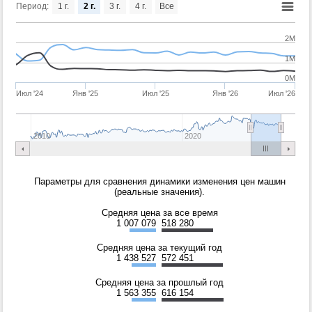
Период:
1 г.
2 г.
3 г.
4 г.
Все
2M
1M
0M
Июл '24
Янв '25
Июл '25
Янв '26
Июл '26
2010
2020
Параметры для сравнения динамики изменения цен машин
(реальные значения).
Средняя цена за все время
1 007 079
518 280
Средняя цена за текущий год
1 438 527
572 451
Средняя цена за прошлый год
1 563 355
616 154