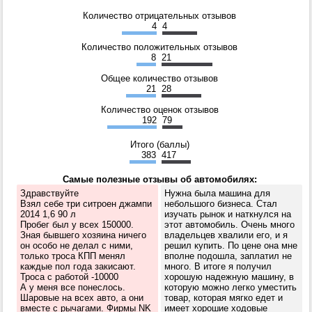
Количество отрицательных отзывов
4
4
Количество положительных отзывов
8
21
Общее количество отзывов
21
28
Количество оценок отзывов
192
79
Итого (баллы)
383
417
Самые полезные отзывы об автомобилях:
Здравствуйте
Нужна была машина для
Взял себе три ситроен джампи
небольшого бизнеса. Стал
2014 1,6 90 л
изучать рынок и наткнулся на
Пробег был у всех 150000.
этот автомобиль. Очень много
Зная бывшего хозяина ничего
владельцев хвалили его, и я
он особо не делал с ними,
решил купить. По цене она мне
только троса КПП менял
вполне подошла, заплатил не
каждые пол года закисают.
много. В итоге я получил
Троса с работой -10000
хорошую надежную машину, в
А у меня все понеслось.
которую можно легко уместить
Шаровые на всех авто, а они
товар, которая мягко едет и
вместе с рычагами. Фирмы NK
имеет хорошие ходовые