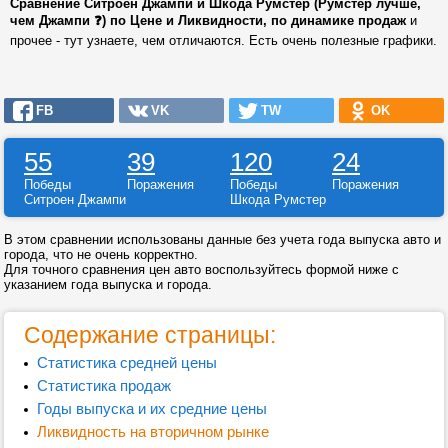
Сравнение Ситроен Джампи и Шкода Румстер (Румстер лучше,
чем Джампи ❓) по Цене и Ликвидности, по динамике продаж
и
прочее - тут узнаете, чем отличаются. Есть очень полезные графики.
FB
VK
TW
OK
55
39
120
24
Победы
Поражения
Победы
Поражения
Ситроен Джампи
Шкода Румстер
В этом сравнении использованы данные без учета года выпуска авто и
города, что не очень корректно.
Для точного сравнения цен авто воспользуйтесь формой ниже с
указанием года выпуска и города.
Содержание страницы:
Статистика средней цены
Статистика продаж
Годы выпуска и их средние цены
Ликвидность на вторичном рынке