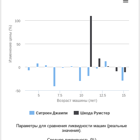
100
Изменение цены (%)
50
0
-50
5
7.5
10
12.5
15
Возраст машины (лет)
Ситроен Джампи
Шкода Румстер
Параметры для сравнения ликвидности машин (реальные
значения).
Средняя ликвидность (%)