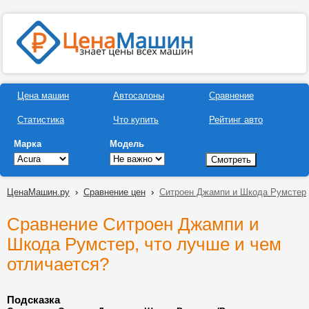
Цена машин
Автосалоны
Сравнение
Статистика
Что купить
Рейтинг авто
Марка
Модель
ЦенаМашин.ру
›
Сравнение цен
›
Ситроен Джампи и Шкода Румстер
Сравнение Ситроен Джампи и
Шкода Румстер, что лучше и чем
отличается?
Подсказка