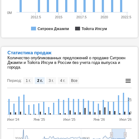
0M
2012.5
2015
2017.5
2020
2022.5
Ситроен Джампи
Тойота Ипсум
Статистика продаж
Количество опубликованных предложений о продаже Ситроен
Джампи и Тойота Ипсум в России без учета года выпуска и
города.
Период:
1 г.
2 г.
3 г.
4 г.
Все
25
0
Июл '24
Янв '25
Июл '25
Янв '26
Июл '26
2010
2020