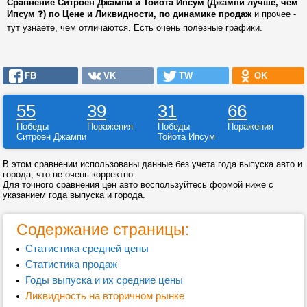
Сравнение Ситроен Джампи и Тойота Ипсум (Джампи лучше, чем
Ипсум ❓) по Цене и Ликвидности, по динамике продаж
и прочее -
тут узнаете, чем отличаются. Есть очень полезные графики.
FB
VK
TW
OK
55
39
31
66
Победы
Поражения
Победы
Поражения
Ситроен Джампи
Тойота Ипсум
В этом сравнении использованы данные без учета года выпуска авто и
города, что не очень корректно.
Для точного сравнения цен авто воспользуйтесь формой ниже с
указанием года выпуска и города.
Содержание страницы:
Статистика средней цены
Статистика продаж
Годы выпуска и их средние цены
Ликвидность на вторичном рынке