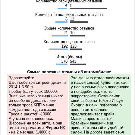
Количество отрицательных отзывов
4
1
Количество положительных отзывов
8
12
Общее количество отзывов
21
19
Количество оценок отзывов
192
123
Итого (баллы)
370
543
Самые полезные отзывы об автомобилях:
Здравствуйте
Эта машина стала любимчиком
Взял себе три ситроен джампи
в нашей семье) Купил, так как
2014 1,6 90 л
у нас в семье было пополнение
Пробег был у всех 150000.
и понадобилось что-то
Зная бывшего хозяина ничего
попросторнее. Остановили
он особо не делал с ними,
свой выбор на Тойоте Ипсум.
только троса КПП менял
Сходил в банк, поговорил о
каждые пол года закисают.
цене, в авто-салоне
Троса с работой -10000
предложили тест драйв.
А у меня все понеслось.
Машина просто нечто!
Шаровые на всех авто, а они
Красивый внешний вид,
вместе с рычагами. Фирмы NK
привлекательный и удобный
- на 2 месяца, (14000 с
салон. На дороге ведет себя