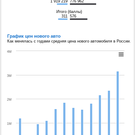
1 919 219
776 962
Итого (баллы)
311
576
График цен нового авто
Как менялась с годами средняя цена нового автомобиля в России.
4M
3M
2M
1M