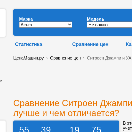
Марка
Модель
Статистика
Сравнение цен
Ка
ЦенаМашин.ру
›
Сравнение цен
›
Ситроен Джампи и УА
е -
Сравнение Ситроен Джампи 
лучше и чем отличается?
В эт
55
39
19
75
учет