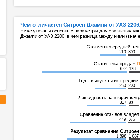
Чем отличается Ситроен Джампи от УАЗ 2206
Ниже указаны основные параметры для сравнения маш
Джампи от УАЗ 2206, в чем разница между ними (
знач
Статистика средней це
210
300
Статистика продаж
П
672
128
Годы выпуска и их средние
250
200
Ликвидность на вторичном 
317
83
Сравнение отзывов владе
449
376
Результат сравнения Ситроен
1 898
1 087