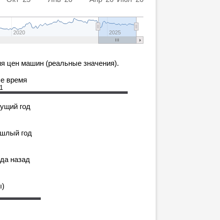
2020
2025
я цен машин (реальные значения).
се время
1
кущий год
ошлый год
ода назад
ы)