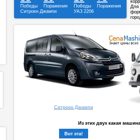
корр
Победы
Поражения
Победы
Поражения
Для 
Ситроен Джампи
УАЗ 2206
форм
горо
Ситроен Джампи
Из этих двух какая машин
Вот эта!