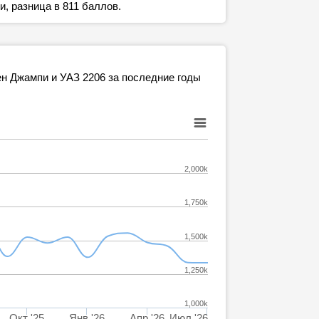
, разница в 811 баллов.
ен Джампи и УАЗ 2206 за последние годы
2,000k
1,750k
1,500k
1,250k
1,000k
Окт '25
Янв '26
Апр '26
Июл '26