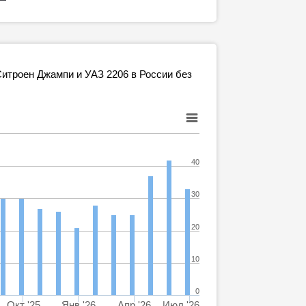
итроен Джампи и УАЗ 2206 в России без
40
30
20
10
0
Окт '25
Янв '26
Апр '26
Июл '26