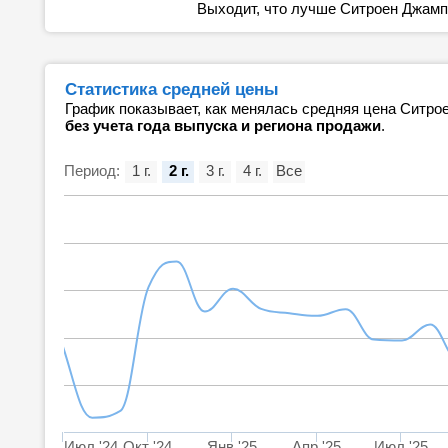
Выходит, что лучше Ситроен Джампи
Статистика средней цены
График показывает, как менялась средняя цена Ситро
без учета года выпуска и региона продажи
.
Период:
1 г.
2 г.
3 г.
4 г.
Все
Июл '24
Окт '24
Янв '25
Апр '25
Июл '25