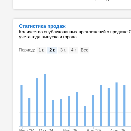
Статистика продаж
Количество опубликованных предложений о продаже С
учета года выпуска и города.
Период:
1 г.
2 г.
3 г.
4 г.
Все
Июл '24
Окт '24
Янв '25
Апр '25
Июл '25