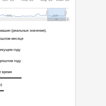
2020
2025
машин (реальные значения).
рошлом месяце
текущем году
прошлом году
е время
2
ы)