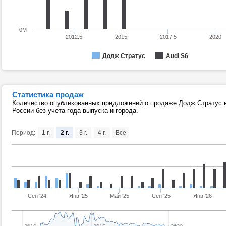
0M
2012.5
2015
2017.5
2020
Додж Стратус
Audi S6
Статистика продаж
Количество опубликованных предложений о продаже Додж Стратус и
России без учета года выпуска и города.
Период:
1 г.
2 г.
3 г.
4 г.
Все
Сен '24
Янв '25
Май '25
Сен '25
Янв '26