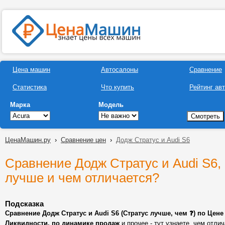
Цена машин
Автосалоны
Сравнение
Статистика
Что купить
Рейтинг ав
Марка
Модель
ЦенаМашин.ру
›
Сравнение цен
›
Додж Стратус и Audi S6
Сравнение Додж Стратус и Audi S6,
лучше и чем отличается?
Подсказка
Сравнение Додж Стратус и Audi S6 (Стратус лучше, чем ❓) по Цене
Ликвидности, по динамике продаж
и прочее - тут узнаете, чем отли