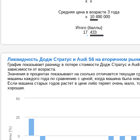
x
x
Средняя цена в возрасте 3 года
x
10 490 000
Итого (баллы)
17
433
Ликвидность Додж Стратус и Audi S6 на вторичном рын
График показывает разницу в потере стоимости Додж Стратус и Audi
зависимости от возраста.
Значения в процентах показывают на сколько отличается текущая с
машины каждого года по сравнению с ценой, когда машина была нов
Если машина старых годов растет в цене либо теряет очень мало, т
хорошая.
50
25
0