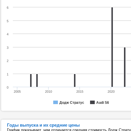
6
5
4
3
2
1
0
2005
2010
2015
2020
Додж Стратус
Audi S6
Годы выпуска и их средние цены
График показывает, чем отличается средняя стоимость Додж Стратус