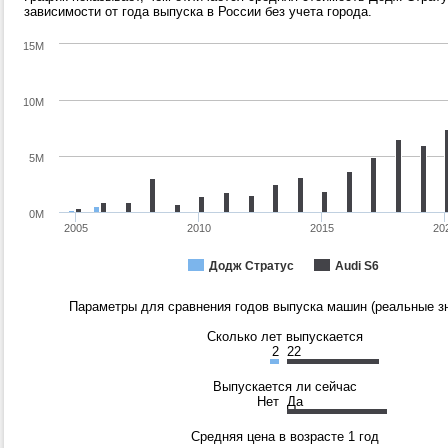
зависимости от года выпуска в России без учета города.
15M
10M
5M
0M
2005
2010
2015
20
Додж Стратус
Audi S6
Параметры для сравнения годов выпуска машин (реальные зн
Сколько лет выпускается
2
22
Выпускается ли сейчас
Нет
Да
Средняя цена в возрасте 1 год