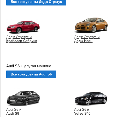
Все конкуренты Додж Стратус
Додж Стратус и
Додж Стратус и
Крайслер Себринг
Додж Неон
Audi S6
+
другая машина
Все конкуренты Audi S6
Audi S6 и
Audi S6 и
Audi S8
Volvo S40