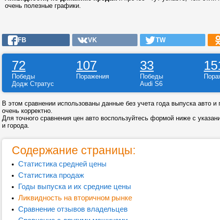
очень полезные графики.
FB
VK
TW
72
107
33
15
Победы
Поражения
Победы
Пора
Додж Стратус
Audi S6
В этом сравнении использованы данные без учета года выпуска авто и г
очень корректно.
Для точного сравнения цен авто воспользуйтесь формой ниже с указан
и города.
Содержание страницы:
Статистика средней цены
Статистика продаж
Годы выпуска и их средние цены
Ликвидность на вторичном рынке
Сравнение отзывов владельцев