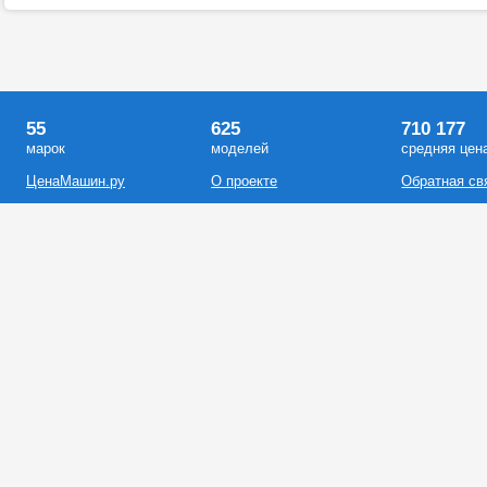
55
625
710 177
марок
моделей
средняя цен
ЦенаМашин.ру
О проекте
Обратная св