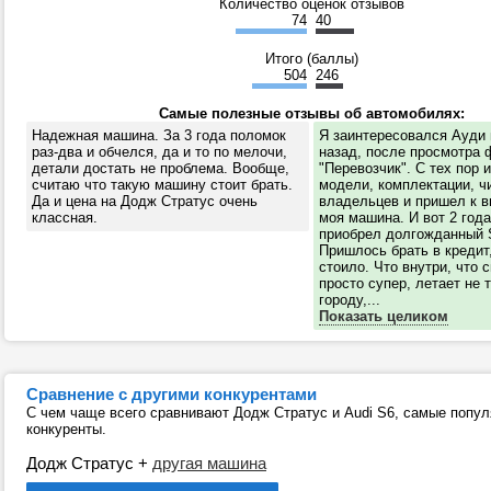
Количество оценок отзывов
74
40
Итого (баллы)
504
246
Самые полезные отзывы об автомобилях:
Надежная машина. За 3 года поломок
Я заинтересовался Ауди 
раз-два и обчелся, да и то по мелочи,
назад, после просмотра
детали достать не проблема. Вообще,
"Перевозчик". С тех пор 
считаю что такую машину стоит брать.
модели, комплектации, ч
Да и цена на Додж Стратус очень
владельцев и пришел к в
классная.
моя машина. И вот 2 года
приобрел долгожданный 
Пришлось брать в кредит,
стоило. Что внутри, что 
просто супер, летает не 
городу,...
Показать целиком
Сравнение с другими конкурентами
С чем чаще всего сравнивают Додж Стратус и Audi S6, самые попу
конкуренты.
Додж Стратус
+
другая машина