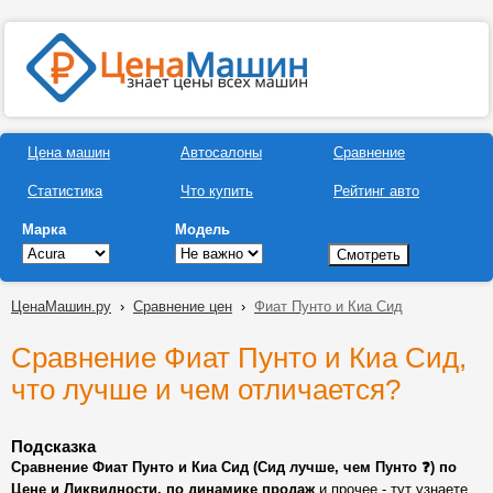
Цена машин
Автосалоны
Сравнение
Статистика
Что купить
Рейтинг авто
Марка
Модель
ЦенаМашин.ру
›
Сравнение цен
›
Фиат Пунто и Киа Сид
Сравнение Фиат Пунто и Киа Сид,
что лучше и чем отличается?
Подсказка
Сравнение Фиат Пунто и Киа Сид (Сид лучше, чем Пунто ❓) по
Цене и Ликвидности, по динамике продаж
и прочее - тут узнаете,