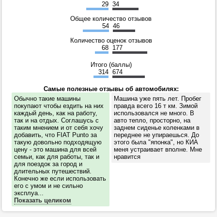
29
34
Общее количество отзывов
54
46
Количество оценок отзывов
68
177
Итого (баллы)
314
674
Самые полезные отзывы об автомобилях:
Обычно такие машины
Машина уже пять лет. Пробег
покупают чтобы ездить на них
правда всего 16 т км. Зимой
каждый день, как на работу,
использовался не много. В
так и на отдых. Соглашусь с
авто тепло, просторно, на
таким мнением и от себя хочу
заднем сиденье коленками в
добавить, что FIAT Punto за
переднее не упираешься. До
такую довольно подходящую
этого была "японка", но КИА
цену - это машина для всей
меня устраивает вполне. Мне
семьи, как для работы, так и
нравится
для поездок за город и
длительных путешествий.
Конечно же если использовать
его с умом и не сильно
эксплуа...
Показать целиком