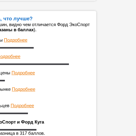
, что лучше?
ин, видно чем отличается Форд ЭкоСпорт
азаны в баллах
).
ны
Подробнее
одробнее
 цены
Подробнее
рынке
Подробнее
льцев
Подробнее
оСпорт и Форд Куга
разница в 317 баллов.