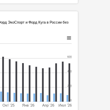
орд ЭкоСпорт и Форд Куга в России без
600
400
200
0
Окт '25
Янв '26
Апр '26
Июл '26