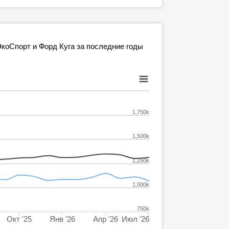
ЭкоСпорт и Форд Куга за последние годы
1,750k
1,500k
1,250k
1,000k
750k
Окт '25
Янв '26
Апр '26
Июл '26