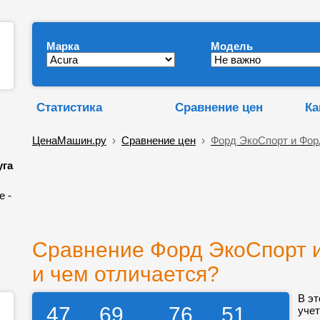
Марка
Модель
Статистика
Сравнение цен
Ка
ЦенаМашин.ру
›
Сравнение цен
›
Форд ЭкоСпорт и Фор
уга
е -
Сравнение Форд ЭкоСпорт и
и чем отличается?
В эт
47
69
76
51
учет