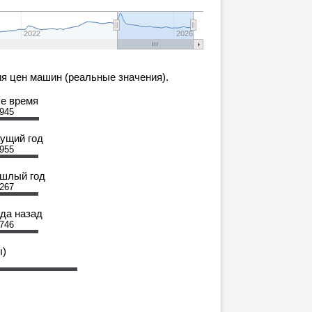
2022
2026
я цен машин (реальные значения).
се время
 945
кущий год
 955
ошлый год
 267
ода назад
 746
ы)