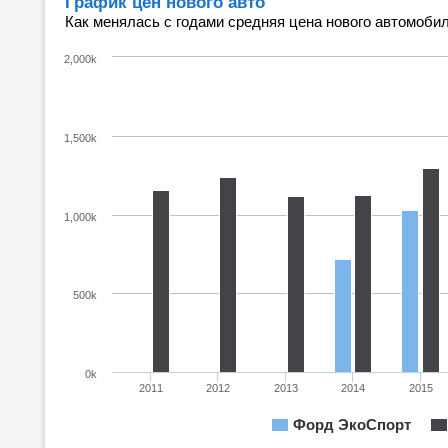
График цен нового авто
Как менялась с годами средняя цена нового автомобил
2,000k
1,500k
1,000k
500k
0k
2011
2012
2013
2014
2015
Форд ЭкоСпорт