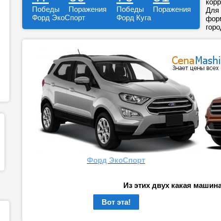
корр
Победы
Поражения
Победы
Поражения
Для 
Форд ЭкоСпорт
Форд Куга
форм
горо
Форд ЭкоСпорт
Из этих двух какая машин
Вот эта!