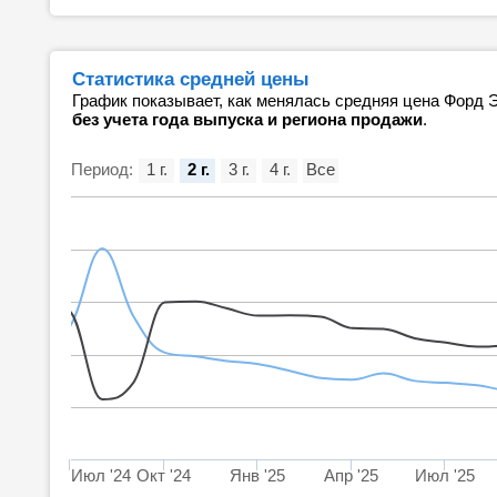
Статистика средней цены
График показывает, как менялась средняя цена Форд 
без учета года выпуска и региона продажи
.
Период:
1 г.
2 г.
3 г.
4 г.
Все
Июл '24
Окт '24
Янв '25
Апр '25
Июл '25