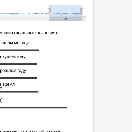
2022
2026
машин (реальные значения).
рошлом месяце
текущем году
прошлом году
е время
77
ы)