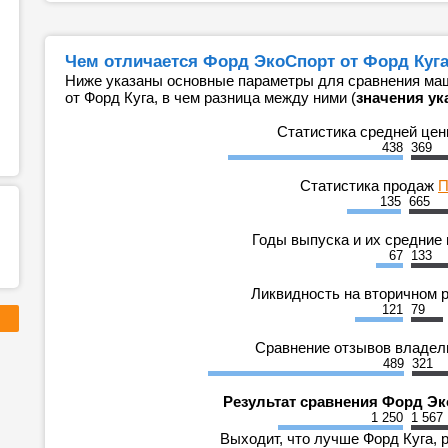
Чем отличается Форд ЭкоСпорт от Форд Куга
Ниже указаны основные параметры для сравнения маш
от Форд Куга, в чем разница между ними (
значения ук
Статистика средней це
438
369
Статистика продаж
П
135
665
Годы выпуска и их средние
67
133
Ликвидность на вторичном 
121
79
Сравнение отзывов владе
489
321
Результат сравнения Форд Эк
1 250
1 567
Выходит, что лучше Форд Куга, 