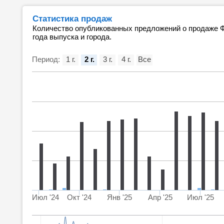
Статистика продаж
Количество опубликованных предложений о продаже Фо
года выпуска и города.
Период:
1 г.
2 г.
3 г.
4 г.
Все
Июл '24
Окт '24
Янв '25
Апр '25
Июл '25