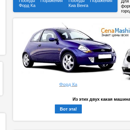
Победы
Поражения
Победы
Поражения
Для 
Форд Ка
Киа Венга
форм
горо
Форд Ка
Из этих двух какая машин
Вот эта!