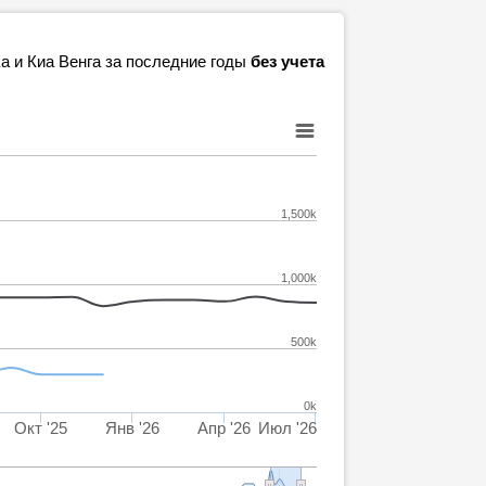
а и Киа Венга за последние годы
без учета
1,500k
1,000k
500k
0k
Окт '25
Янв '26
Апр '26
Июл '26