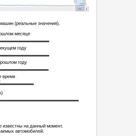
2025
машин (реальные значения).
рошлом месяце
текущем году
прошлом году
е время
8
ы)
е известны на данный момент.
ваемых автомобилей.