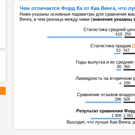
Чем отличается Форд Ка от Киа Венга, что л
Ниже указаны основные параметры для сравнения маш
Венга, в чем разница между ними (
значения указаны 
Статистика средней це
619
250
Статистика продаж
П
53
747
Годы выпуска и их средние
40
360
Ликвидность на вторичном 
x
200
Сравнение отзывов владе
296
504
Результат сравнения Форд
1 008
2 061
Выходит, что лучше Киа Венга, р