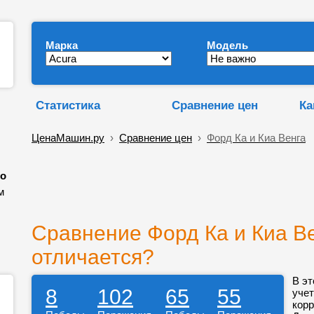
Марка
Модель
Статистика
Сравнение цен
Ка
ЦенаМашин.ру
›
Сравнение цен
›
Форд Ка и Киа Венга
по
м
Сравнение Форд Ка и Киа Ве
отличается?
В эт
8
102
65
55
учет
корр