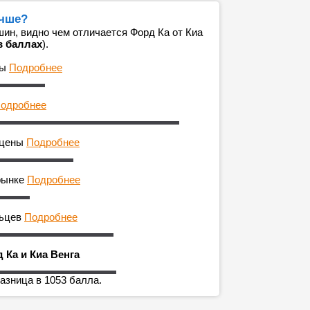
учше?
ин, видно чем отличается Форд Ка от Киа
в баллах
).
ны
Подробнее
одробнее
 цены
Подробнее
рынке
Подробнее
льцев
Подробнее
 Ка и Киа Венга
азница в 1053 балла.