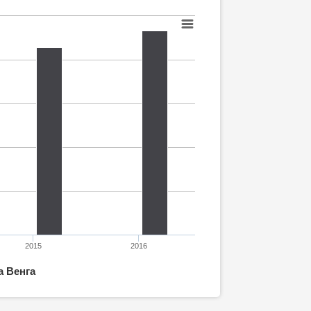
2015
2016
а Венга