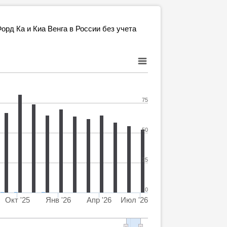
рд Ка и Киа Венга в России без учета
75
50
25
0
Окт '25
Янв '26
Апр '26
Июл '26