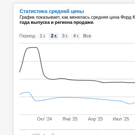
Статистика средней цены
График показывает, как менялась средняя цена Форд К
года выпуска и региона продажи
.
Период:
1 г.
2 г.
3 г.
4 г.
Все
Окт '24
Янв '25
Апр '25
Июл '25