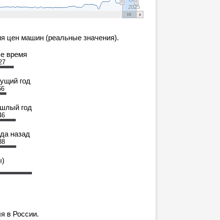
2025
я цен машин (реальные значения).
се время
27
кущий год
66
ошлый год
46
ода назад
38
ы)
я в России.