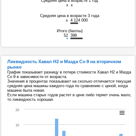
Средняя цена в возрасте 1 год
x
x
Средняя цена в возрасте 3 года
x
4 124 000
Итого (баллы)
52
398
Ликвидность Хавал Н2 и Мазда Сх-9 на вторичном
рынке
График показывает разницу в потере стоимости Хавал Н2 и Мазда
Сх-9 в зависимости от возраста.
Значения в процентах показывают на сколько отличается текущая
средняя цена машины каждого года по сравнению с ценой, когда
машина была новая.
Если машина старых годов растет в цене либо теряет очень мало,
то ликвидность хорошая.
20
10