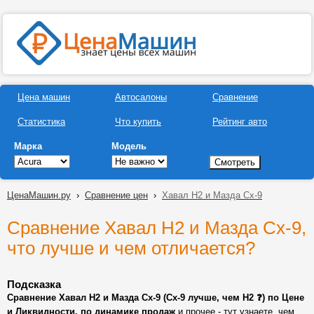
Цена машин
Автосалоны
Сравнение
Статистика
Что купить
Рейтинг авто
Марка
Модель
ЦенаМашин.ру
›
Сравнение цен
›
Хавал Н2 и Мазда Сх-9
Сравнение Хавал Н2 и Мазда Сх-9,
что лучше и чем отличается?
Подсказка
Сравнение Хавал Н2 и Мазда Сх-9 (Сх-9 лучше, чем Н2 ❓) по Цене
и Ликвидности, по динамике продаж
и прочее - тут узнаете, чем