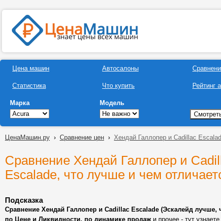
Цена машин
Автосалоны
Сравнени
Статистика
Что купить
Рейтинг 
Марка
Модель
ЦенаМашин.ру
›
Сравнение цен
›
Хендай Галлопер и Cadillac Escala
Сравнение Хендай Галлопер и Cadil
Escalade, что лучше и чем отличает
Подсказка
Сравнение Хендай Галлопер и Cadillac Escalade (Эскалейд лучше, 
по Цене и Ликвидности, по динамике продаж
и прочее - тут узнаете