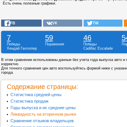
Есть очень полезные графики.
FB
VK
TW
7
59
46
5
Победы
Поражения
Победы
По
Хендай Галлопер
Cadillac Escalade
В этом сравнении использованы данные без учета года выпуска авто и г
корректно.
Для точного сравнения цен авто воспользуйтесь формой ниже с указан
города.
Содержание страницы:
Статистика средней цены
Статистика продаж
Годы выпуска и их средние цены
Ликвидность на вторичном рынке
Сравнение отзывов владельцев