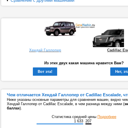
Сравнение с другими машинами
Хендай Галлопер
Cadillac Es
Из этих двух какая машина нравится Вам?
Вот эта!
Нет, эт
Чем отличается Хендай Галлопер от Cadillac Escalade, ч
Ниже указаны основные параметры для сравнения машин, видно чем
Хендай Галлопер от Cadillac Escalade, в чем разница между ними (
з
баллах
).
Статистика средней цены
Подробнее
1 633
207