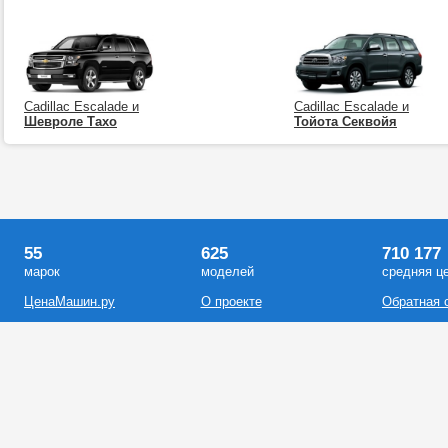
Cadillac Escalade и
Cadillac Escalade и
Шевроле Тахо
Тойота Секвойя
55
625
710 177
марок
моделей
средняя ц
ЦенаМашин.ру
О проекте
Обратная 