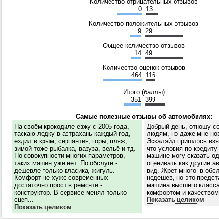
Количество отрицательных отзывов
0
13
Количество положительных отзывов
9
29
Общее количество отзывов
14
49
Количество оценок отзывов
464
116
Итого (баллы)
351
399
Самые полезные отзывы об автомобилях:
На своём крокодиле езжу с 2005 года,
Добрый день, отношу с
таскаю лодку в астрахань каждый год,
людям, но даже мне но
ездил в крым, серпантин, горы, пляж,
Эскалэйд пришлось взят
зимой тоже рыбалка, вазуза, вельё и тд.
что условия по кредиту
По совокупности многих параметров,
машине могу сказать од
таких машин уже нет. По обслуге -
оценивать как другие а
дешевле только класика, жигуль.
вид. Жрет много, в обс
Комфорт не хуже современных,
недешев, но это предст
достаточно прост в ремонте -
машина высшего класса
конструктор. В сервисе менял только
комфортом и качеством 
сцеп...
Показать целиком
Показать целиком