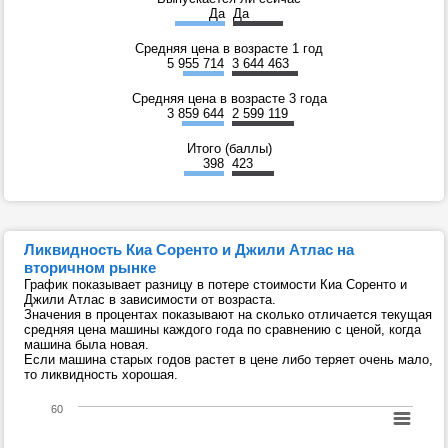
Да
Да
Средняя цена в возрасте 1 год
5 955 714
3 644 463
Средняя цена в возрасте 3 года
3 859 644
2 599 119
Итого (баллы)
398
423
Ликвидность Киа Соренто и Джили Атлас на
вторичном рынке
График показывает разницу в потере стоимости Киа Соренто и
Джили Атлас в зависимости от возраста.
Значения в процентах показывают на сколько отличается текущая
средняя цена машины каждого года по сравнению с ценой, когда
машина была новая.
Если машина старых годов растет в цене либо теряет очень мало,
то ликвидность хорошая.
60