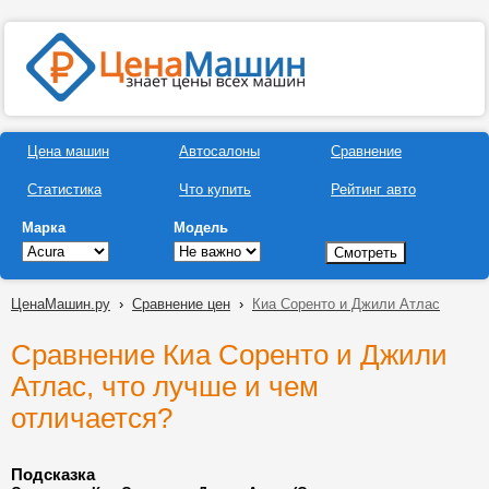
Цена машин
Автосалоны
Сравнение
Статистика
Что купить
Рейтинг авто
Марка
Модель
ЦенаМашин.ру
›
Сравнение цен
›
Киа Соренто и Джили Атлас
Сравнение Киа Соренто и Джили
Атлас, что лучше и чем
отличается?
Подсказка