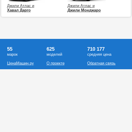
Джили Атлас и
Джили Атлас и
Хавал Дарго
Джили Монджаро
55
625
710 177
марок
моделей
средняя цена
ЦенаМашин.ру
О проекте
Обратная связь