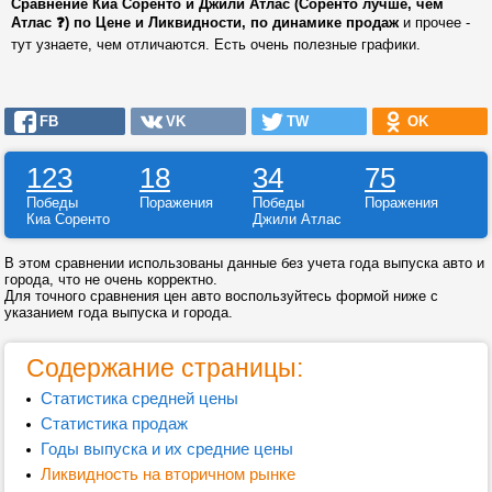
Сравнение Киа Соренто и Джили Атлас (Соренто лучше, чем
Атлас ❓) по Цене и Ликвидности, по динамике продаж
и прочее -
тут узнаете, чем отличаются. Есть очень полезные графики.
FB
VK
TW
OK
123
18
34
75
Победы
Поражения
Победы
Поражения
Киа Соренто
Джили Атлас
В этом сравнении использованы данные без учета года выпуска авто и
города, что не очень корректно.
Для точного сравнения цен авто воспользуйтесь формой ниже с
указанием года выпуска и города.
Содержание страницы:
Статистика средней цены
Статистика продаж
Годы выпуска и их средние цены
Ликвидность на вторичном рынке