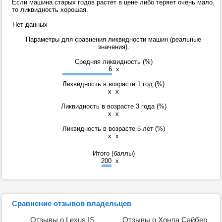
Если машина старых годов растет в цене либо теряет очень мало,
то ликвидность хорошая.
Нет данных
Параметры для сравнения ликвидности машин (реальные
значения).
Средняя ликвидность (%)
6
x
Ликвидность в возрасте 1 год (%)
x
x
Ликвидность в возрасте 3 года (%)
x
x
Ликвидность в возрасте 5 лет (%)
x
x
Итого (баллы)
200
x
Сравнение отзывов владельцев
Отзывы о Lexus IS
Отзывы о Хонда Сайбер