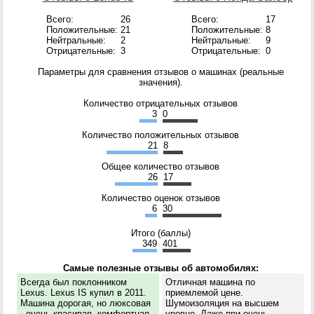
Всего:
26
Всего:
17
Положительные:
21
Положительные:
8
Нейтральные:
2
Нейтральные:
9
Отрицательные:
3
Отрицательные:
0
Параметры для сравнения отзывов о машинах (реальные
значения).
Количество отрицательных отзывов
3
0
Количество положительных отзывов
21
8
Общее количество отзывов
26
17
Количество оценок отзывов
6
30
Итого (баллы)
349
401
Самые полезные отзывы об автомобилях:
Всегда был поклонником
Отличная машина по
Lexus. Lexus IS купил в 2011.
приемлемой цене.
Машина дорогая, но люксовая
Шумоизоляция на высшем
- очень красивая, комфортная
уровне. Даже при очень