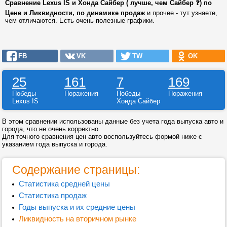
Сравнение Lexus IS и Хонда Сайбер ( лучше, чем Сайбер ❓) по
Цене и Ликвидности, по динамике продаж
и прочее - тут узнаете,
чем отличаются. Есть очень полезные графики.
FB
VK
TW
OK
25
161
7
169
Победы
Поражения
Победы
Поражения
Lexus IS
Хонда Сайбер
В этом сравнении использованы данные без учета года выпуска авто и
города, что не очень корректно.
Для точного сравнения цен авто воспользуйтесь формой ниже с
указанием года выпуска и города.
Содержание страницы:
Статистика средней цены
Статистика продаж
Годы выпуска и их средние цены
Ликвидность на вторичном рынке