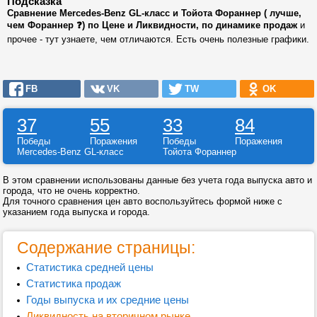
Подсказка
Сравнение Mercedes-Benz GL-класс и Тойота Фораннер ( лучше,
чем Фораннер ❓) по Цене и Ликвидности, по динамике продаж
и
прочее - тут узнаете, чем отличаются. Есть очень полезные графики.
FB
VK
TW
OK
37
55
33
84
Победы
Поражения
Победы
Поражения
Mercedes-Benz GL-класс
Тойота Фораннер
В этом сравнении использованы данные без учета года выпуска авто и
города, что не очень корректно.
Для точного сравнения цен авто воспользуйтесь формой ниже с
указанием года выпуска и города.
Содержание страницы:
Статистика средней цены
Статистика продаж
Годы выпуска и их средние цены
Ликвидность на вторичном рынке