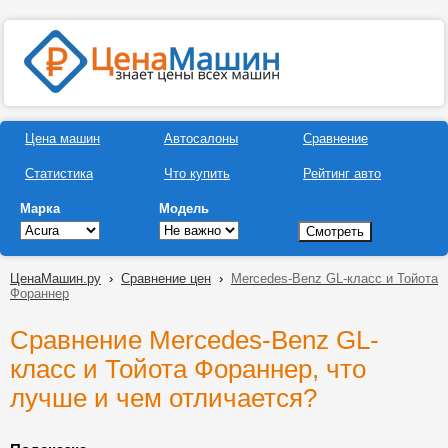
Цена машин
Автосалоны
Сравнение
Статистика
Что купить
Рейтинг авто
Марка
Модель
ЦенаМашин.ру
›
Сравнение цен
›
Mercedes-Benz GL-класс и Тойота
Фораннер
Сравнение Mercedes-Benz GL-
класс и Тойота Фораннер, что
лучше и чем отличается?