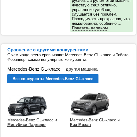
рублей. За рулем этой машины
чувствую себя отлично,
управление удобное,
слушается без проблем.
Проходимость прекрасная, что
немаловажно, особенно ...
Показать целиком
Сравнение с другими конкурентами
С чем чаще всего сравнивают Mercedes-Benz GL-класс и Тойота
Фораннер, самые популярные конкуренты.
Mercedes-Benz GL-класс
+
другая машина
Все конкуренты Mercedes-Benz GL-класс
Mercedes-Benz GL-класс и
Mercedes-Benz GL-класс и
Мицубиси Паджеро
Киа Мохав