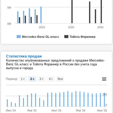
5M
0M
2015
2020
2025
Mercedes-Benz GL-класс
Тойота Фораннер
Статистика продаж
Количество опубликованных предложений о продаже Mercedes-
Benz GL-класс и Тойота Фораннер в России без учета года
выпуска и города.
Период:
1 г.
2 г.
3 г.
4 г.
Все
250
0
Июл '24
Янв '25
Июл '25
Янв '26
Июл '26