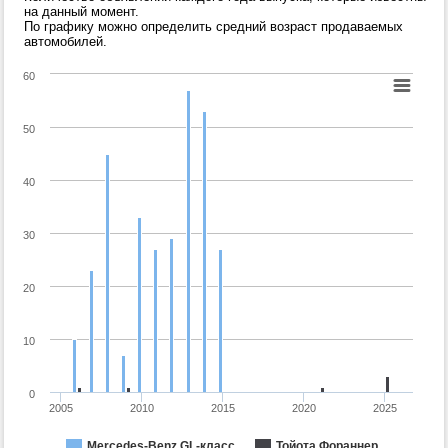
на данный момент.
По графику можно определить средний возраст продаваемых
автомобилей.
60
50
40
30
20
10
0
2005
2010
2015
2020
2025
Mercedes-Benz GL-класс
Тойота Фораннер