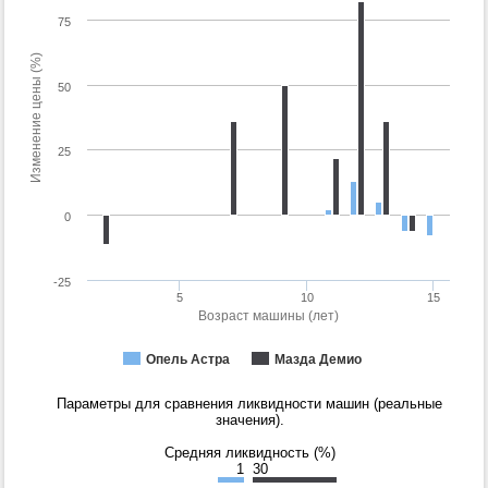
75
Изменение цены (%)
50
25
0
-25
5
10
15
Возраст машины (лет)
Опель Астра
Мазда Демио
Параметры для сравнения ликвидности машин (реальные
значения).
Средняя ликвидность (%)
1
30