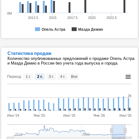
0M
2012.5
2015
2017.5
2020
2022.5
Опель Астра
Мазда Демио
Статистика продаж
Количество опубликованных предложений о продаже Опель Астра
и Мазда Демио в России без учета года выпуска и города.
Период:
1 г.
2 г.
3 г.
4 г.
Все
2k
0k
Июл '24
Янв '25
Июл '25
Янв '26
Июл '26
2010
2020