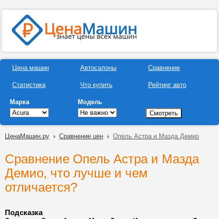
Цена машин
Автосалоны
Сравнение
Статистика
Что купить
Рейтинг авто
Марка
Модель
ЦенаМашин.ру
›
Сравнение цен
›
Опель Астра и Мазда Демио
Сравнение Опель Астра и Мазда
Демио, что лучше и чем
отличается?
Подсказка