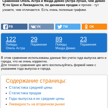
Сравнение Опель Астра и Мазда Демио (Астра лучше, чем Демио
❓) по Цене и Ликвидности, по динамике продаж
и прочее - тут
узнаете, чем отличаются. Есть очень полезные графики.
FB
VK
TW
OK
122
29
89
23
Победы
Поражения
Победы
Поражения
Опель Астра
Мазда Демио
В этом сравнении использованы данные без учета года выпуска авто и
города, что не очень корректно.
Для точного сравнения цен авто воспользуйтесь формой ниже с
указанием года выпуска и города.
Содержание страницы:
Статистика средней цены
Статистика продаж
Годы выпуска и их средние цены
Ликвидность на вторичном рынке