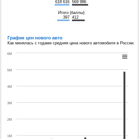
618 616
569 986
Итого (баллы)
397
412
График цен нового авто
Как менялась с годами средняя цена нового автомобиля в России.
6M
5M
4M
3M
2M
1M