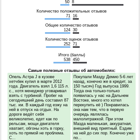
50
8
Количество положительных отзывов
71
16
Общее количество отзывов
124
30
Количество оценок отзывов
252
71
Итого (баллы)
538
450
Самые полезные отзывы об автомобилях:
Опель Астра J в кузове
Покупали Мазду Демио 5-6 лет
хетчбек купил в марте 2012
назад, конечно же в кредит, за
года. Двигатель взял 1,6 115 л.
150 тысяч) Год выпуска 1999.
с., хотя менеджер уговаривал
Тогда она только-только
взять с турбиной. Пробег на
появилась у нас на Дальнем
сегодняшний день составил 87
Востоке, много кто хотел
тыс. км. В каждый год езжу на
перекупить её ) Понравилась
ней в отпуск на отдых. На
она нам тем, что в первую
дороге ведёт себя
очередь являлась
великолепно, едет как по
малолитражкой. При этом
рельсам, мощи двигателя
Мазда маленькая, аккуратная,
хватает, обгоны хоть в горку,
внешний вид приятный. Ездим
хоть по прямой не проблема.
на ней до сих пор. Конечно уже
С...
по...