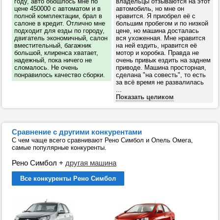
году, авто обошлось мне по
владельцы отзываются на этот
цене 450000 с автоматом и в
автомобиль, но мне он
полной комплектации, брал в
нравится. Я приобрел её с
салоне в кредит. Отлично мне
большим пробегом и по низкой
подходит для езды по городу,
цене, но машина досталась
двигатель экономичный, салон
вся ухоженная. Мне нравится
вместительный, багажник
на ней ездить, нравится её
большой, клиренса хватает,
мотор и коробка. Правда не
надежный, пока ничего не
очень привык ездить на заднем
сломалось. Не очень
приводе. Машина просторная,
понравилось качество сборки.
сделана "на совесть", то есть
за всё время не развалилась
...
Показать целиком
Сравнение с другими конкурентами
С чем чаще всего сравнивают Рено Симбол и Опель Омега,
самые популярные конкуренты.
Рено Симбол
+
другая машина
Все конкуренты Рено Симбол