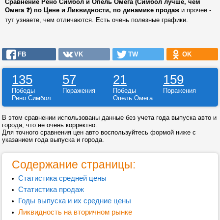
Сравнение Рено Симбол и Опель Омега (Симбол лучше, чем
Омега ❓) по Цене и Ликвидности, по динамике продаж
и прочее -
тут узнаете, чем отличаются. Есть очень полезные графики.
FB
VK
TW
OK
135
57
21
159
Победы
Поражения
Победы
Поражения
Рено Симбол
Опель Омега
В этом сравнении использованы данные без учета года выпуска авто и
города, что не очень корректно.
Для точного сравнения цен авто воспользуйтесь формой ниже с
указанием года выпуска и города.
Содержание страницы:
Статистика средней цены
Статистика продаж
Годы выпуска и их средние цены
Ликвидность на вторичном рынке