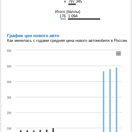
x
797 345
Итого (баллы)
176
1 094
График цен нового авто
Как менялась с годами средняя цена нового автомобиля в России.
6M
5M
4M
3M
2M
1M