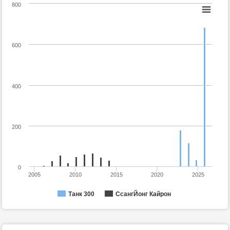
800
600
400
200
0
2005
2010
2015
2020
2025
СсангЙонг Кайрон
Танк 300