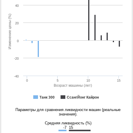
40
Изменение цены (%)
20
0
-20
-40
0
5
10
15
Возраст машины (лет)
СсангЙонг Кайрон
Танк 300
Параметры для сравнения ликвидности машин (реальные
значения).
Средняя ликвидность (%)
-7
15