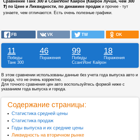
Сравнение Танк 300 и СсангЙонг Кайрон (Кайрон лучше, чем 300
❓) по Цене и Ликвидности, по динамике продаж
и прочее - тут
узнаете, чем отличаются. Есть очень полезные графики.
FB
VK
TW
OK
11
46
99
18
Победы
Поражения
Победы
Поражения
Танк 300
СсангЙонг Кайрон
В этом сравнении использованы данные без учета года выпуска авто и
города, что не очень корректно.
Для точного сравнения цен авто воспользуйтесь формой ниже с
указанием года выпуска и города.
Содержание страницы:
Статистика средней цены
Статистика продаж
Годы выпуска и их средние цены
Ликвидность на вторичном рынке