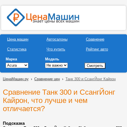
Цена машин
Автосалоны
Сравнение
Статистика
Что купить
Рейтинг авто
Марка
Модель
ЦенаМашин.ру
›
Сравнение цен
›
Танк 300 и СсангЙонг Кайрон
Сравнение Танк 300 и СсангЙонг
Кайрон, что лучше и чем
отличается?
Подсказка