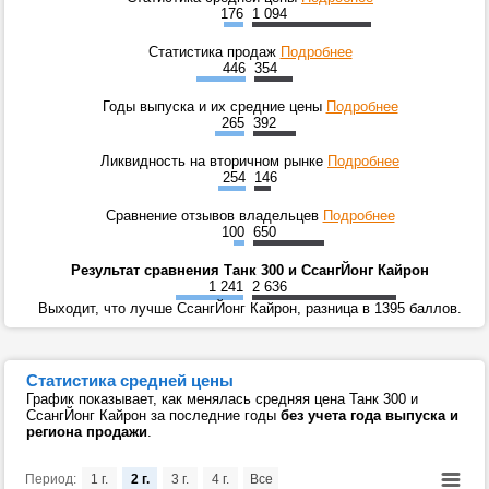
176
1 094
Статистика продаж
Подробнее
446
354
Годы выпуска и их средние цены
Подробнее
265
392
Ликвидность на вторичном рынке
Подробнее
254
146
Сравнение отзывов владельцев
Подробнее
100
650
Результат сравнения Танк 300 и СсангЙонг Кайрон
1 241
2 636
Выходит, что лучше СсангЙонг Кайрон, разница в 1395 баллов.
Статистика средней цены
График показывает, как менялась средняя цена Танк 300 и
СсангЙонг Кайрон за последние годы
без учета года выпуска и
региона продажи
.
Период:
1 г.
2 г.
3 г.
4 г.
Все