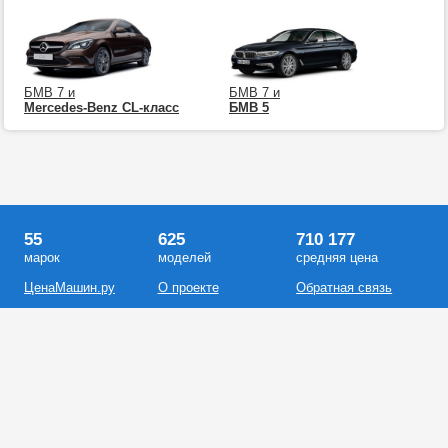
БМВ 7 и
БМВ 7 и
Mercedes-Benz CL-класс
БМВ 5
55
625
710 177
марок
моделей
средняя цена
ЦенаМашин.ру
О проекте
Обратная связь