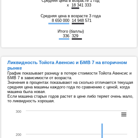
Средняя цена в возрасте 1 год
x
18 341 333
Средняя цена в возрасте 3 года
8 650 000
14 948 571
Итого (баллы)
336
329
Ликвидность Тойота Авенсис и БМВ 7 на вторичном
рынке
График показывает разницу в потере стоимости Тойота Авенсис и
БМВ 7 в зависимости от возраста.
Значения в процентах показывают на сколько отличается текущая
средняя цена машины каждого года по сравнению с ценой, когда
машина была новая.
Если машина старых годов растет в цене либо теряет очень мало,
то ликвидность хорошая.
300
200