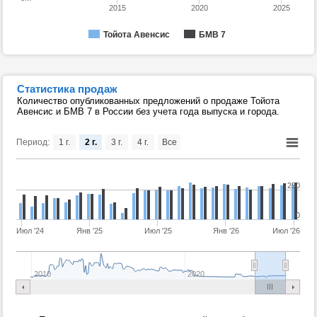
2015
2020
2025
Тойота Авенсис
БМВ 7
Статистика продаж
Количество опубликованных предложений о продаже Тойота
Авенсис и БМВ 7 в России без учета года выпуска и города.
Период:
1 г.
2 г.
3 г.
4 г.
Все
250
0
Июл '24
Янв '25
Июл '25
Янв '26
Июл '26
2010
2020