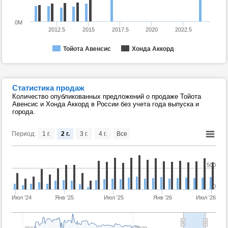
0M
2012.5
2015
2017.5
2020
2022.5
Тойота Авенсис
Хонда Аккорд
Статистика продаж
Количество опубликованных предложений о продаже Тойота
Авенсис и Хонда Аккорд в России без учета года выпуска и
города.
Период:
1 г.
2 г.
3 г.
4 г.
Все
500
0
Июл '24
Янв '25
Июл '25
Янв '26
Июл '26