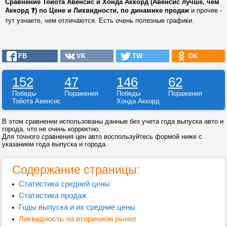
Сравнение Тойота Авенсис и Хонда Аккорд (Авенсис лучше, чем
Аккорд ❓) по Цене и Ликвидности, по динамике продаж
и прочее -
тут узнаете, чем отличаются. Есть очень полезные графики.
FB
VK
TW
OK
152
47
146
62
Победы
Поражения
Победы
Поражения
Тойота Авенсис
Хонда Аккорд
В этом сравнении использованы данные без учета года выпуска авто и
города, что не очень корректно.
Для точного сравнения цен авто воспользуйтесь формой ниже с
указанием года выпуска и города.
Содержание страницы:
Статистика средней цены
Статистика продаж
Годы выпуска и их средние цены
Ликвидность на вторичном рынке