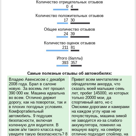
Количество отрицательных отзывов
0
4
Количество положительных отзывов
17
30
Общее количество отзывов
24
39
Количество оценок отзывов
211
81
Итого (баллы)
393
357
Самые полезные отзывы об автомобилях:
Владею Авенсисом с декабря
Привет всем мечтателям и
2008 года. Брал в салоне
обладателям аккорда, что
новую. За восемь лет прошел
сказать моей малышке семь
390 000 км. Машина идеальна
лет, пробег 145000, из которых
во всем. Отлично держит
только 20000 мои, да
дорогу, как на поворотах, так и
спортивный авто, но с
в плохих погодных условиях.
Омскими дорогами и камерами
Комфортабельный
на каждом углу нрав не
автомобиль. 9 подушек
почувствуешь, машина зимой
безопасности, включая
не заводится из-за слабого
коленную для водителя. В
аккумулятора, поменял на
каком а/м такого класса еще
мощную варту, на семёрку
увидите такую безопасность? 8
отлично подходит спойлер, на