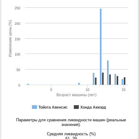
250
Изменение цены (%)
200
150
100
50
0
5
10
15
Возраст машины (лет)
Тойота Авенсис
Хонда Аккорд
Параметры для сравнения ликвидности машин (реальные
значения).
Средняя ликвидность (%)
61
29