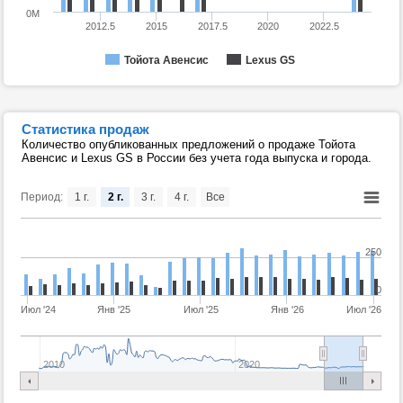
0M
2012.5
2015
2017.5
2020
2022.5
Тойота Авенсис
Lexus GS
Статистика продаж
Количество опубликованных предложений о продаже Тойота
Авенсис и Lexus GS в России без учета года выпуска и города.
Период:
1 г.
2 г.
3 г.
4 г.
Все
250
0
Июл '24
Янв '25
Июл '25
Янв '26
Июл '26
2010
2020