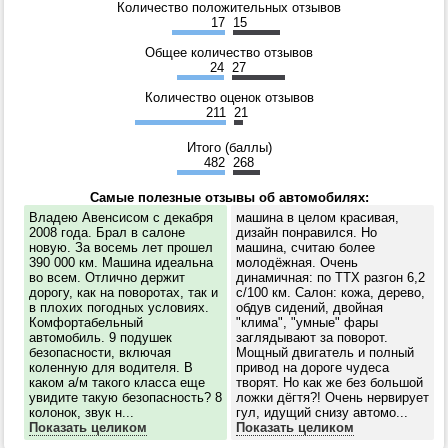
Количество положительных отзывов
17
15
Общее количество отзывов
24
27
Количество оценок отзывов
211
21
Итого (баллы)
482
268
Самые полезные отзывы об автомобилях:
Владею Авенсисом с декабря
машина в целом красивая,
2008 года. Брал в салоне
дизайн понравился. Но
новую. За восемь лет прошел
машина, считаю более
390 000 км. Машина идеальна
молодёжная. Очень
во всем. Отлично держит
динамичная: по ТТХ разгон 6,2
дорогу, как на поворотах, так и
с/100 км. Салон: кожа, дерево,
в плохих погодных условиях.
обдув сидений, двойная
Комфортабельный
"клима", "умные" фары
автомобиль. 9 подушек
заглядывают за поворот.
безопасности, включая
Мощный двигатель и полный
коленную для водителя. В
привод на дороге чудеса
каком а/м такого класса еще
творят. Но как же без большой
увидите такую безопасность? 8
ложки дёгтя?! Очень нервирует
колонок, звук н...
гул, идущий снизу автомо...
Показать целиком
Показать целиком