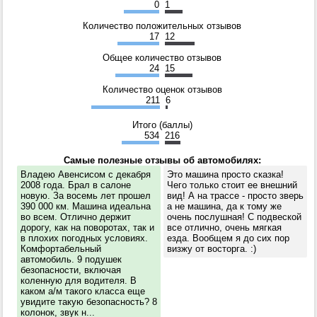
0
1
Количество положительных отзывов
17
12
Общее количество отзывов
24
15
Количество оценок отзывов
211
6
Итого (баллы)
534
216
Самые полезные отзывы об автомобилях:
Владею Авенсисом с декабря
Это машина просто сказка!
2008 года. Брал в салоне
Чего только стоит ее внешний
новую. За восемь лет прошел
вид! А на трассе - просто зверь
390 000 км. Машина идеальна
а не машина, да к тому же
во всем. Отлично держит
очень послушная! С подвеской
дорогу, как на поворотах, так и
все отлично, очень мягкая
в плохих погодных условиях.
езда. Вообщем я до сих пор
Комфортабельный
визжу от восторга. :)
автомобиль. 9 подушек
безопасности, включая
коленную для водителя. В
каком а/м такого класса еще
увидите такую безопасность? 8
колонок, звук н...