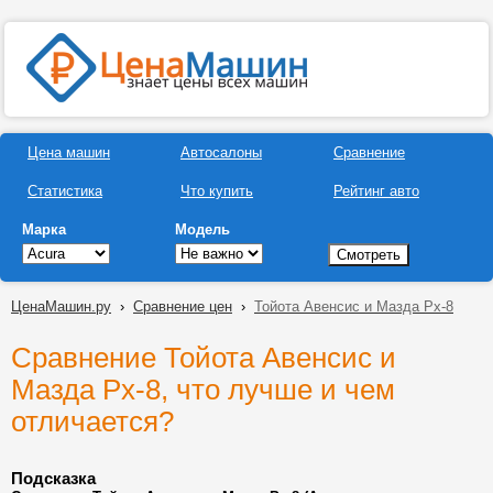
Цена машин
Автосалоны
Сравнение
Статистика
Что купить
Рейтинг авто
Марка
Модель
ЦенаМашин.ру
›
Сравнение цен
›
Тойота Авенсис и Мазда Рх-8
Сравнение Тойота Авенсис и
Мазда Рх-8, что лучше и чем
отличается?
Подсказка