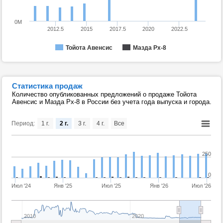
0M
2012.5
2015
2017.5
2020
2022.5
Тойота Авенсис
Мазда Рх-8
Статистика продаж
Количество опубликованных предложений о продаже Тойота
Авенсис и Мазда Рх-8 в России без учета года выпуска и города.
Период:
1 г.
2 г.
3 г.
4 г.
Все
250
0
Июл '24
Янв '25
Июл '25
Янв '26
Июл '26
2010
2020