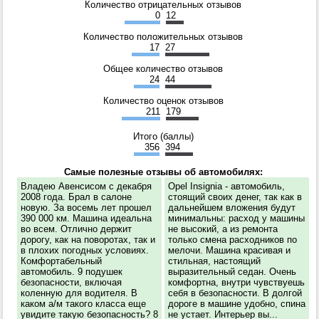
Количество отрицательных отзывов
0
12
Количество положительных отзывов
17
27
Общее количество отзывов
24
44
Количество оценок отзывов
211
179
Итого (баллы)
356
394
Самые полезные отзывы об автомобилях:
Владею Авенсисом с декабря
Opel Insignia - автомобиль,
2008 года. Брал в салоне
стоящий своих денег, так как в
новую. За восемь лет прошел
дальнейшем вложения будут
390 000 км. Машина идеальна
минимальны: расход у машины
во всем. Отлично держит
не высокий, а из ремонта
дорогу, как на поворотах, так и
только смена расходников по
в плохих погодных условиях.
мелочи. Машина красивая и
Комфортабельный
стильная, настоящий
автомобиль. 9 подушек
выразительный седан. Очень
безопасности, включая
комфортна, внутри чувствуешь
коленную для водителя. В
себя в безопасности. В долгой
каком а/м такого класса еще
дороге в машине удобно, спина
увидите такую безопасность? 8
не устает. Интерьер вы...