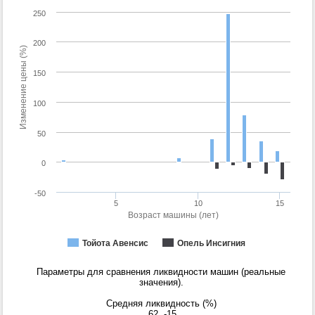
250
200
Изменение цены (%)
150
100
50
0
-50
5
10
15
Возраст машины (лет)
Тойота Авенсис
Опель Инсигния
Параметры для сравнения ликвидности машин (реальные
значения).
Средняя ликвидность (%)
62
-15