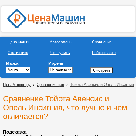
Цена машин
Автосалоны
Сравнение
Статистика
Что купить
Рейтинг авто
Марка
Модель
ЦенаМашин.ру
›
Сравнение цен
›
Тойота Авенсис и Опель Инсигния
Сравнение Тойота Авенсис и
Опель Инсигния, что лучше и чем
отличается?
Подсказка