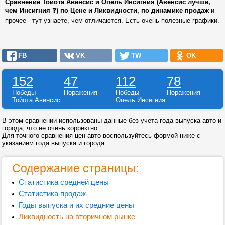
Сравнение Тойота Авенсис и Опель Инсигния (Авенсис лучше,
чем Инсигния ❓) по Цене и Ликвидности, по динамике продаж
и
прочее - тут узнаете, чем отличаются. Есть очень полезные графики.
FB
VK
TW
OK
152
47
112
78
Победы
Поражения
Победы
Поражения
Тойота Авенсис
Опель Инсигния
В этом сравнении использованы данные без учета года выпуска авто и
города, что не очень корректно.
Для точного сравнения цен авто воспользуйтесь формой ниже с
указанием года выпуска и города.
Содержание страницы:
Статистика средней цены
Статистика продаж
Годы выпуска и их средние цены
Ликвидность на вторичном рынке