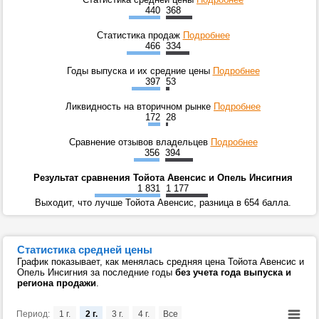
440
368
Статистика продаж
Подробнее
466
334
Годы выпуска и их средние цены
Подробнее
397
53
Ликвидность на вторичном рынке
Подробнее
172
28
Сравнение отзывов владельцев
Подробнее
356
394
Результат сравнения Тойота Авенсис и Опель Инсигния
1 831
1 177
Выходит, что лучше Тойота Авенсис, разница в 654 балла.
Статистика средней цены
График показывает, как менялась средняя цена Тойота Авенсис и
Опель Инсигния за последние годы
без учета года выпуска и
региона продажи
.
Период:
1 г.
2 г.
3 г.
4 г.
Все