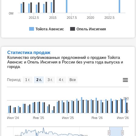
0M
2012.5
2015
2017.5
2020
2022.5
Тойота Авенсис
Опель Инсигния
Статистика продаж
Количество опубликованных предложений о продаже Тойота
Авенсис и Опель Инсигния в России без учета года выпуска и
города.
Период:
1 г.
2 г.
3 г.
4 г.
Все
250
0
Июл '24
Янв '25
Июл '25
Янв '26
Июл '26