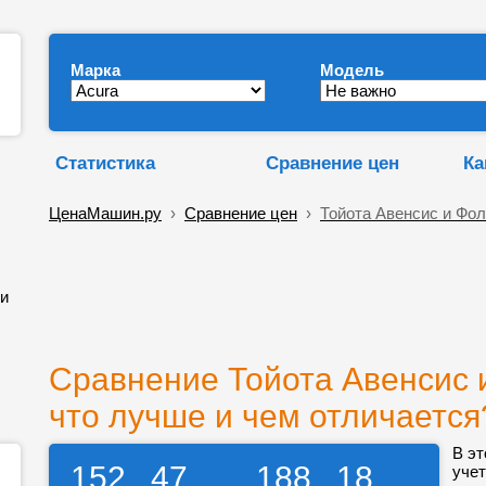
Марка
Модель
Статистика
Сравнение цен
Ка
ЦенаМашин.ру
›
Сравнение цен
›
Тойота Авенсис и Фол
и
Сравнение Тойота Авенсис и
что лучше и чем отличается
В эт
152
47
188
18
учет