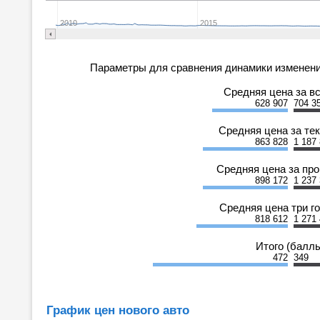
2010
2015
Параметры для сравнения динамики изменени
Средняя цена за в
628 907
704 3
Средняя цена за те
863 828
1 187
Средняя цена за пр
898 172
1 237
Средняя цена три г
818 612
1 271
Итого (балл
472
349
График цен нового авто