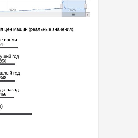
2020
2025
я цен машин (реальные значения).
се время
54
кущий год
 850
ошлый год
 348
ода назад
 466
ы)