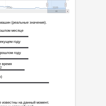
2020
2025
машин (реальные значения).
рошлом месяце
текущем году
прошлом году
3
е время
12
ы)
е известны на данный момент.