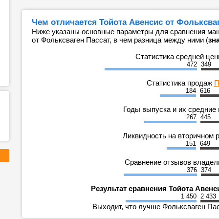
Чем отличается Тойота Авенсис от Фольксваг
Ниже указаны основные параметры для сравнения маш
от Фольксваген Пассат, в чем разница между ними (
зн
Статистика средней це
472
349
Статистика продаж
П
184
616
Годы выпуска и их средние
267
445
Ликвидность на вторичном 
151
649
Сравнение отзывов владе
376
374
Результат сравнения Тойота Авенс
1 450
2 433
Выходит, что лучше Фольксваген Пас