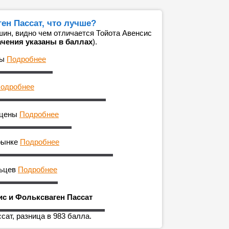
ен Пассат, что лучше?
ин, видно чем отличается Тойота Авенсис
ачения указаны в баллах
).
ны
Подробнее
одробнее
 цены
Подробнее
рынке
Подробнее
льцев
Подробнее
ис и Фольксваген Пассат
сат, разница в 983 балла.