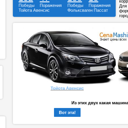
корр
Победы
Поражения
Победы
Поражения
Для 
Тойота Авенсис
Фольксваген Пассат
форм
горо
Тойота Авенсис
Из этих двух какая машин
Вот эта!