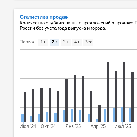
Статистика продаж
Количество опубликованных предложений о продаже Т
России без учета года выпуска и города.
Период:
1 г.
2 г.
3 г.
4 г.
Все
Июл '24
Окт '24
Янв '25
Апр '25
Июл '25