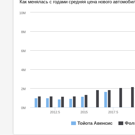
Как менялась с годами средняя цена нового автомобил
10M
8M
6M
4M
2M
0M
2012.5
2015
2017.5
Тойота Авенсис
Фоль