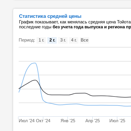
Статистика средней цены
График показывает, как менялась средняя цена Тойота
последние годы
без учета года выпуска и региона 
Период:
1 г.
2 г.
3 г.
4 г.
Все
Июл '24
Окт '24
Янв '25
Апр '25
Июл '25