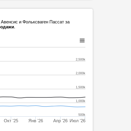
 Авенсис и Фольксваген Пассат за
продажи
.
2,500k
2,000k
1,500k
1,000k
500k
Окт '25
Янв '26
Апр '26
Июл '26