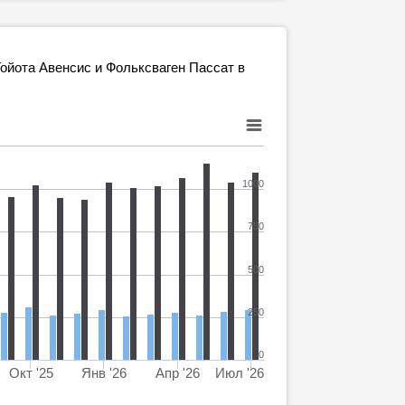
ойота Авенсис и Фольксваген Пассат в
1000
750
500
250
0
Окт '25
Янв '26
Апр '26
Июл '26