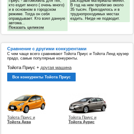
Приус - автомобиль для тех,
расходные материалы менял.
кто ездит много ( очень много)
В год на нем пробегаю около
и в основном в городском
35 тысяч. Приходилось и в
режиме. Тогда он себя
труднопроходимых местах
оправдывает. Кто взял данную
ездить. Нигде не подводит.
автома...
Показать целиком
Сравнение с другими конкурентами
С чем чаще всего сравнивают Тойота Приус и Тойота Ленд крузер
прадо, самые популярные конкуренты.
Тойота Приус
+
другая машина
Все конкуренты Тойота Приус
Тойота Приус и
Тойота Приус и
Тойота Аква
Тойота Аурис