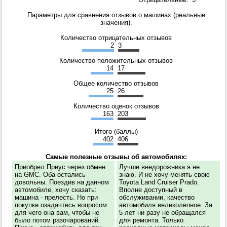
Параметры для сравнения отзывов о машинах (реальные
значения).
Количество отрицательных отзывов
2
3
Количество положительных отзывов
14
17
Общее количество отзывов
25
26
Количество оценок отзывов
163
203
Итого (баллы)
402
406
Самые полезные отзывы об автомобилях:
Приобрел Приус через обмен
Лучше внедорожника я не
на GMC. Оба остались
знаю. И не хочу менять свою
довольны. Поездив на данном
Toyota Land Cruiser Prado.
автомобиле, хочу сказать:
Вполне доступный в
машина - прелесть. Но при
обслуживании, качество
покупке озадачтесь вопросом
автомобиля великолепное. За
для чего она вам, чтобы не
5 лет ни разу не обращался
было потом разочарований.
для ремонта. Только