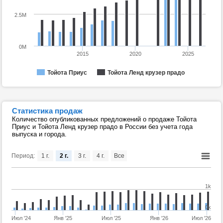
2.5M
0M
2015
2020
2025
Тойота Приус
Тойота Ленд крузер прадо
Статистика продаж
Количество опубликованных предложений о продаже Тойота
Приус и Тойота Ленд крузер прадо в России без учета года
выпуска и города.
Период:
1 г.
2 г.
3 г.
4 г.
Все
1k
0k
Июл '24
Янв '25
Июл '25
Янв '26
Июл '26