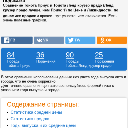
Подсказка
Сравнение Тойота Приус и Тойота Ленд крузер прадо (Ленд
крузер прадо лучше, чем Приус ❓) по Цене и Ликвидности, по
динамике продаж
и прочее - тут узнаете, чем отличаются. Есть
очень полезные графики.
FB
VK
TW
OK
84
36
90
25
Победы
Поражения
Победы
Поражения
Тойота Приус
Тойота Ленд крузер прадо
В этом сравнении использованы данные без учета года выпуска авто и
города, что не очень корректно.
Для точного сравнения цен авто воспользуйтесь формой ниже с
указанием года выпуска и города.
Содержание страницы:
Статистика средней цены
Статистика продаж
Годы выпуска и их средние цены