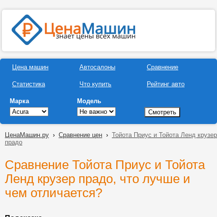
Цена машин
Автосалоны
Сравнение
Статистика
Что купить
Рейтинг авто
Марка
Модель
ЦенаМашин.ру
›
Сравнение цен
›
Тойота Приус и Тойота Ленд крузер
прадо
Сравнение Тойота Приус и Тойота
Ленд крузер прадо, что лучше и
чем отличается?