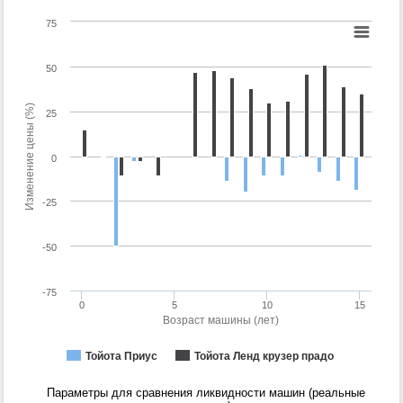
75
50
Изменение цены (%)
25
0
-25
-50
-75
0
5
10
15
Возраст машины (лет)
Тойота Приус
Тойота Ленд крузер прадо
Параметры для сравнения ликвидности машин (реальные