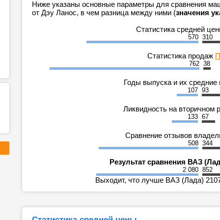
Ниже указаны основные параметры для сравнения маш
от Дэу Ланос, в чем разница между ними (
значения ук
Статистика средней це
570
310
Статистика продаж
П
762
38
Годы выпуска и их средние
107
93
Ликвидность на вторичном 
133
67
Сравнение отзывов владе
508
344
Результат сравнения ВАЗ (Лад
2 080
852
Выходит, что лучше ВАЗ (Лада) 2107
Статистика средней цены