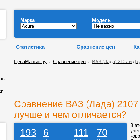
Марка
Модель
Статистика
Сравнение цен
Ка
ЦенаМашин.ру
›
Сравнение цен
›
ВАЗ (Лада) 2107 и Дэ
и,
и.
Сравнение ВАЗ (Лада) 2107 
лучше и чем отличается?
В эт
193
6
111
70
учет
корр