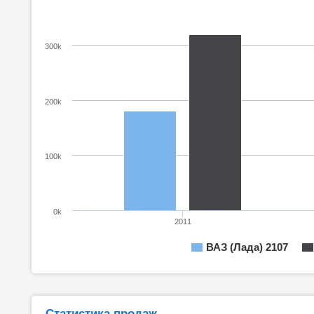
300k
200k
100k
0k
2011
ВАЗ (Лада) 2107
Статистика продаж