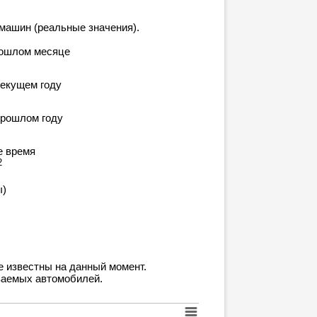
машин (реальные значения).
рошлом месяце
текущем году
прошлом году
е время
2
ы)
е известны на данный момент.
ваемых автомобилей.