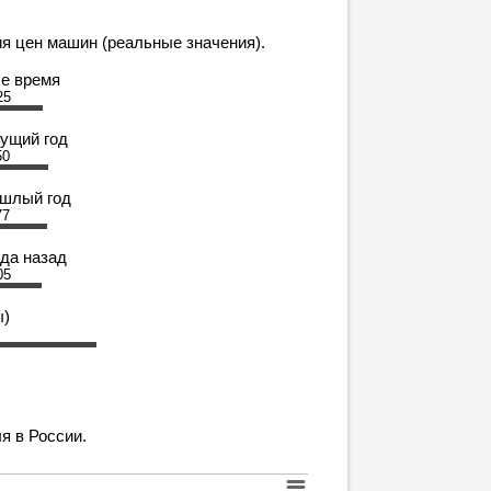
я цен машин (реальные значения).
се время
25
кущий год
50
ошлый год
77
ода назад
05
ы)
я в России.