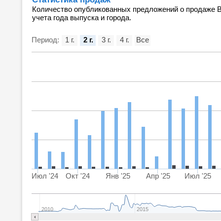
Количество опубликованных предложений о продаже ВА
учета года выпуска и города.
Период:
1 г.
2 г.
3 г.
4 г.
Все
Июл '24
Окт '24
Янв '25
Апр '25
Июл '25
2010
2015