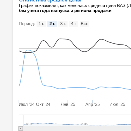
График показывает, как менялась средняя цена ВАЗ (Л
без учета года выпуска и региона продажи
.
Период:
1 г.
2 г.
3 г.
4 г.
Все
Июл '24
Окт '24
Янв '25
Апр '25
Июл '25
2010
2015