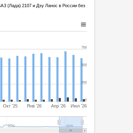
З (Лада) 2107 и Дэу Ланос в России без
750
500
250
0
Окт '25
Янв '26
Апр '26
Июл '26
2020
2025