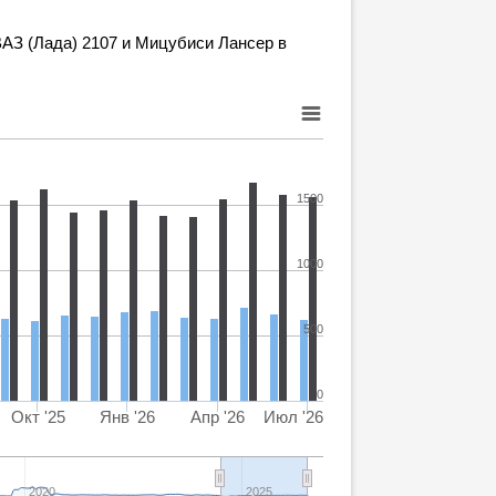
АЗ (Лада) 2107 и Мицубиси Лансер в
1500
1000
500
0
Окт '25
Янв '26
Апр '26
Июл '26
2020
2025