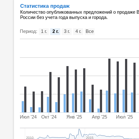
Статистика продаж
Количество опубликованных предложений о продаже В
России без учета года выпуска и города.
Период:
1 г.
2 г.
3 г.
4 г.
Все
Июл '24
Окт '24
Янв '25
Апр '25
Июл '25
2010
2015