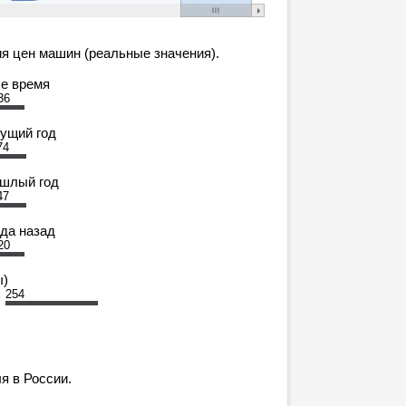
я цен машин (реальные значения).
се время
36
кущий год
74
ошлый год
47
ода назад
20
ы)
254
я в России.