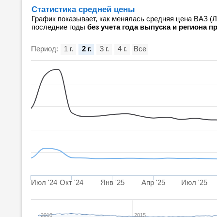
Статистика средней цены
График показывает, как менялась средняя цена ВАЗ (
последние годы
без учета года выпуска и региона 
Период:
1 г.
2 г.
3 г.
4 г.
Все
Июл '24
Окт '24
Янв '25
Апр '25
Июл '25
2010
2015