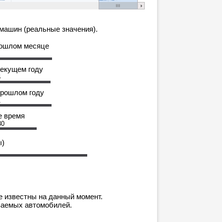
машин (реальные значения).
рошлом месяце
текущем году
6
прошлом году
1
е время
30
ы)
е известны на данный момент.
ваемых автомобилей.