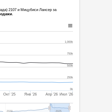
Лада) 2107 и Мицубиси Лансер за
продажи
.
1,000k
750k
500k
250k
0k
Окт '25
Янв '26
Апр '26
Июл '26
2020
2025