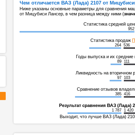
Чем отличается ВАЗ (Лада) 2107 от Мицубиси
Ниже указаны основные параметры для сравнения маш
от Мицубиси Лансер, в чем разница между ними (
знач
Статистика средней це
952
Статистика продаж
П
264
536
Годы выпуска и их средние
89
111
Ликвидность на вторичном 
97
103
Сравнение отзывов владе
385
416
Результат сравнения ВАЗ (Лада) 
1 787
1 420
Выходит, что лучше ВАЗ (Лада) 210