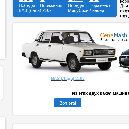
корр
Победы
Поражения
Победы
Поражения
Для 
ВАЗ (Лада) 2107
Мицубиси Лансер
форм
горо
ВАЗ (Лада) 2107
Из этих двух какая машин
Вот эта!