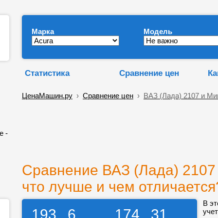
Марка
Модель
Статистика
Сравнение цен
Ка
ЦенаМашин.ру
›
Сравнение цен
›
ВАЗ (Лада) 2107 и М
е -
Сравнение ВАЗ (Лада) 2107
что лучше и чем отличается
В эт
193
6
174
31
учет