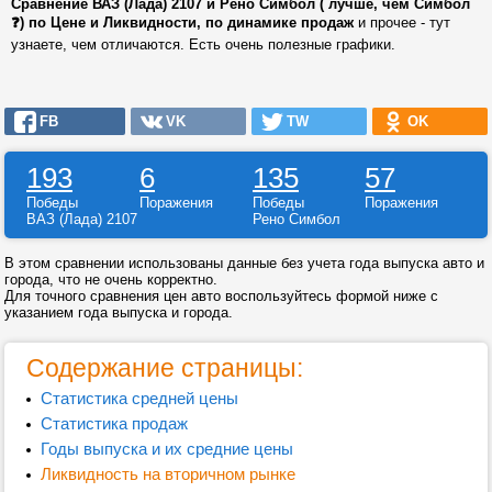
Сравнение ВАЗ (Лада) 2107 и Рено Симбол ( лучше, чем Симбол
❓) по Цене и Ликвидности, по динамике продаж
и прочее - тут
узнаете, чем отличаются. Есть очень полезные графики.
FB
VK
TW
OK
193
6
135
57
Победы
Поражения
Победы
Поражения
ВАЗ (Лада) 2107
Рено Симбол
В этом сравнении использованы данные без учета года выпуска авто и
города, что не очень корректно.
Для точного сравнения цен авто воспользуйтесь формой ниже с
указанием года выпуска и города.
Содержание страницы:
Статистика средней цены
Статистика продаж
Годы выпуска и их средние цены
Ликвидность на вторичном рынке