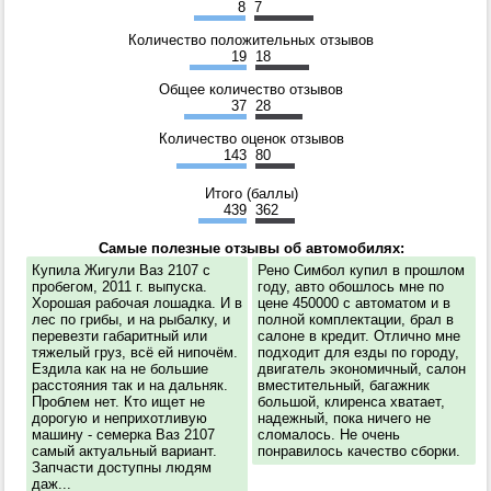
8
7
Количество положительных отзывов
19
18
Общее количество отзывов
37
28
Количество оценок отзывов
143
80
Итого (баллы)
439
362
Самые полезные отзывы об автомобилях:
Купила Жигули Ваз 2107 с
Рено Симбол купил в прошлом
пробегом, 2011 г. выпуска.
году, авто обошлось мне по
Хорошая рабочая лошадка. И в
цене 450000 с автоматом и в
лес по грибы, и на рыбалку, и
полной комплектации, брал в
перевезти габаритный или
салоне в кредит. Отлично мне
тяжелый груз, всё ей нипочём.
подходит для езды по городу,
Ездила как на не большие
двигатель экономичный, салон
расстояния так и на дальняк.
вместительный, багажник
Проблем нет. Кто ищет не
большой, клиренса хватает,
дорогую и неприхотливую
надежный, пока ничего не
машину - семерка Ваз 2107
сломалось. Не очень
самый актуальный вариант.
понравилось качество сборки.
Запчасти доступны людям
даж...