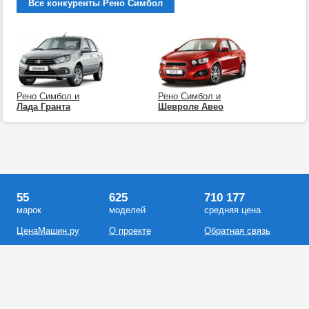
Все конкуренты Рено Симбол
Рено Симбол и
Рено Симбол и
Лада Гранта
Шевроле Авео
55
625
710 177
марок
моделей
средняя цена
ЦенаМашин.ру
О проекте
Обратная связь