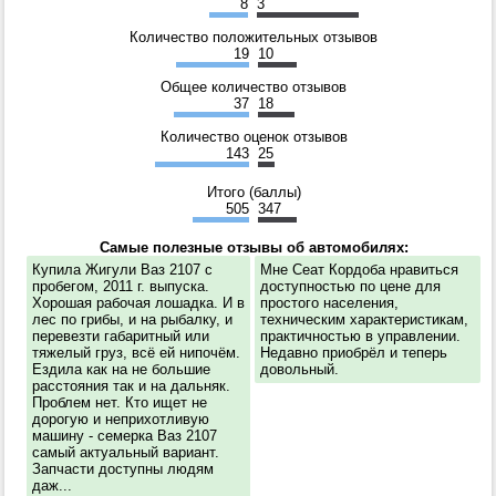
8
3
Количество положительных отзывов
19
10
Общее количество отзывов
37
18
Количество оценок отзывов
143
25
Итого (баллы)
505
347
Самые полезные отзывы об автомобилях:
Купила Жигули Ваз 2107 с
Мне Сеат Кордоба нравиться
пробегом, 2011 г. выпуска.
доступностью по цене для
Хорошая рабочая лошадка. И в
простого населения,
лес по грибы, и на рыбалку, и
техническим характеристикам,
перевезти габаритный или
практичностью в управлении.
тяжелый груз, всё ей нипочём.
Недавно приобрёл и теперь
Ездила как на не большие
довольный.
расстояния так и на дальняк.
Проблем нет. Кто ищет не
дорогую и неприхотливую
машину - семерка Ваз 2107
самый актуальный вариант.
Запчасти доступны людям
даж...