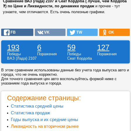
Сравнение ВАЗ (Лада) 2107 и Сеат Кордоба ( лучше, чем Кордоба
❓) по Цене и Ликвидности, по динамике продаж
и прочее - тут
узнаете, чем отличаются. Есть очень полезные графики.
FB
VK
TW
OK
193
6
59
127
Победы
Поражения
Победы
Поражения
ВАЗ (Лада) 2107
Сеат Кордоба
В этом сравнении использованы данные без учета года выпуска авто и
города, что не очень корректно.
Для точного сравнения цен авто воспользуйтесь формой ниже с
указанием года выпуска и города.
Содержание страницы:
Статистика средней цены
Статистика продаж
Годы выпуска и их средние цены
Ликвидность на вторичном рынке