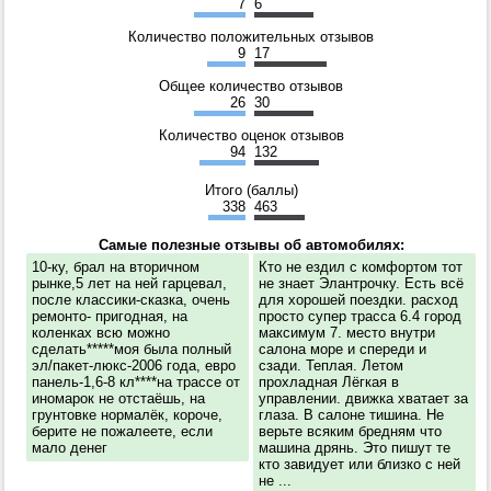
7
6
Количество положительных отзывов
9
17
Общее количество отзывов
26
30
Количество оценок отзывов
94
132
Итого (баллы)
338
463
Самые полезные отзывы об автомобилях:
10-ку, брал на вторичном
Кто не ездил с комфортом тот
рынке,5 лет на ней гарцевал,
не знает Элантрочку. Есть всё
после классики-сказка, очень
для хорошей поездки. расход
ремонто- пригодная, на
просто супер трасса 6.4 город
коленках всю можно
максимум 7. место внутри
сделать*****моя была полный
салона море и спереди и
эл/пакет-люкс-2006 года, евро
сзади. Теплая. Летом
панель-1,6-8 кл****на трассе от
прохладная Лёгкая в
иномарок не отстаёшь, на
управлении. движка хватает за
грунтовке нормалёк, короче,
глаза. В салоне тишина. Не
берите не пожалеете, если
верьте всяким бредням что
мало денег
машина дрянь. Это пишут те
кто завидует или близко с ней
не ...