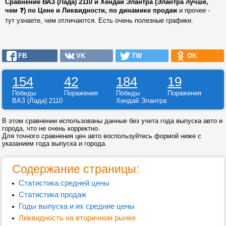
Сравнение ВАЗ (Лада) 2110 и Хендай Элантра (Элантра лучше,
чем ❓) по Цене и Ликвидности, по динамике продаж
и прочее -
тут узнаете, чем отличаются. Есть очень полезные графики.
FB
VK
TW
OK
154
42
184
19
Победы
Поражения
Победы
Поражения
ВАЗ (Лада) 2110
Хендай Элантра
В этом сравнении использованы данные без учета года выпуска авто и
города, что не очень корректно.
Для точного сравнения цен авто воспользуйтесь формой ниже с
указанием года выпуска и города.
Содержание страницы:
Статистика средней цены
Статистика продаж
Годы выпуска и их средние цены
Ликвидность на вторичном рынке