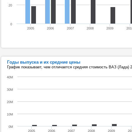
20
0
2005
2006
2007
2008
2009
201
Годы выпуска и их средние цены
График показывает, чем отличается средняя стоимость ВАЗ (Лада) 2
40M
30M
20M
10M
0M
2005
2006
2007
2008
2009
20