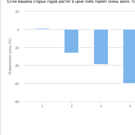
Если машина старых годов растет в цене либо теряет очень мало, т
20
0
Изменение цены (%)
-20
-40
-60
-80
1
2
3
4