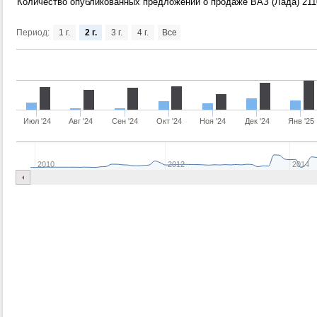
Количество опубликованных предложений о продаже ВАЗ (Лада) 2110 
Период:
1 г.
2 г.
3 г.
4 г.
Все
Июл '24
Авг '24
Сен '24
Окт '24
Ноя '24
Дек '24
Янв '25
2010
2012
2014