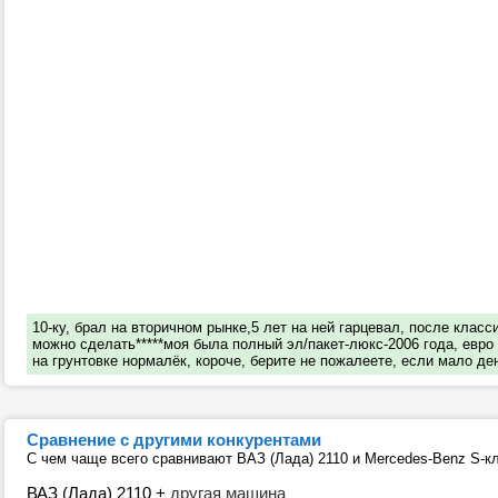
10-ку, брал на вторичном рынке,5 лет на ней гарцевал, после класс
можно сделать*****моя была полный эл/пакет-люкс-2006 года, евро п
на грунтовке нормалёк, короче, берите не пожалеете, если мало де
Сравнение с другими конкурентами
С чем чаще всего сравнивают ВАЗ (Лада) 2110 и Mercedes-Benz S-к
ВАЗ (Лада) 2110
+
другая машина