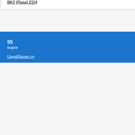
ВАЗ (Лада) 2114
55
марок
ЦенаМашин.ру