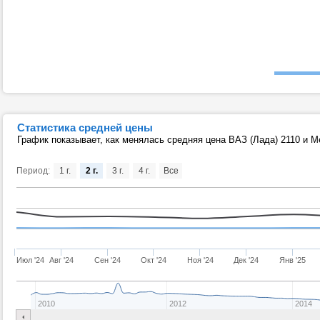
Статистика средней цены
График показывает, как менялась средняя цена ВАЗ (Лада) 2110 и 
Период:
1 г.
2 г.
3 г.
4 г.
Все
Июл '24
Авг '24
Сен '24
Окт '24
Ноя '24
Дек '24
Янв '25
2010
2012
2014