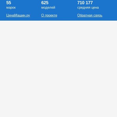
55
625
710 177
марок
моделей
средняя цена
ЦенаМашин.ру
О проекте
Обратная связь