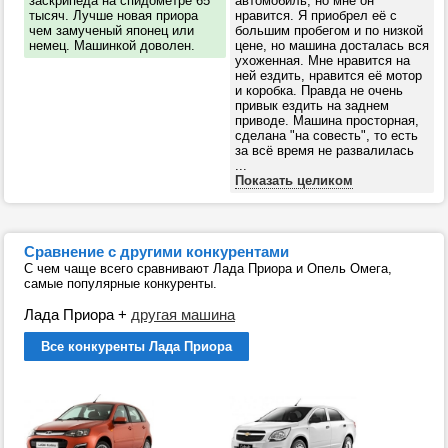
заскрипеда на спидометре 65
автомобиль, но мне он
тысяч. Лучше новая приора
нравится. Я приобрел её с
чем замученый японец или
большим пробегом и по низкой
немец. Машинкой доволен.
цене, но машина досталась вся
ухоженная. Мне нравится на
ней ездить, нравится её мотор
и коробка. Правда не очень
привык ездить на заднем
приводе. Машина просторная,
сделана "на совесть", то есть
за всё время не развалилась
...
Показать целиком
Сравнение с другими конкурентами
С чем чаще всего сравнивают Лада Приора и Опель Омега,
самые популярные конкуренты.
Лада Приора
+
другая машина
Все конкуренты Лада Приора