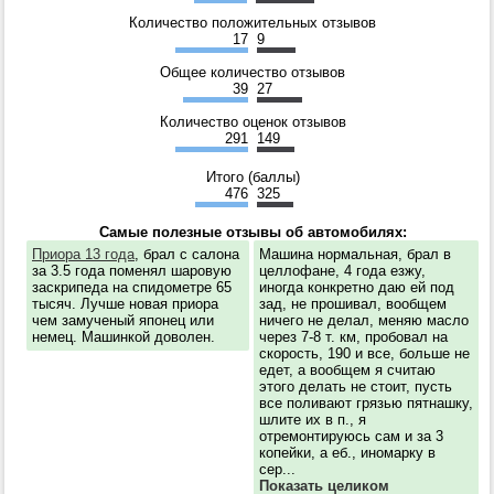
Количество положительных отзывов
17
9
Общее количество отзывов
39
27
Количество оценок отзывов
291
149
Итого (баллы)
476
325
Самые полезные отзывы об автомобилях:
Приора 13 года
, брал с салона
Машина нормальная, брал в
за 3.5 года поменял шаровую
целлофане, 4 года езжу,
заскрипеда на спидометре 65
иногда конкретно даю ей под
тысяч. Лучше новая приора
зад, не прошивал, вообщем
чем замученый японец или
ничего не делал, меняю масло
немец. Машинкой доволен.
через 7-8 т. км, пробовал на
скорость, 190 и все, больше не
едет, а вообщем я считаю
этого делать не стоит, пусть
все поливают грязью пятнашку,
шлите их в п., я
отремонтируюсь сам и за 3
копейки, а еб., иномарку в
сер...
Показать целиком