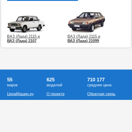
ВАЗ (Лада) 2115 и
ВАЗ (Лада) 2115 и
ВАЗ (Лада) 2107
ВАЗ (Лада) 21099
55
625
710 177
марок
моделей
средняя цена
ЦенаМашин.ру
О проекте
Обратная связь