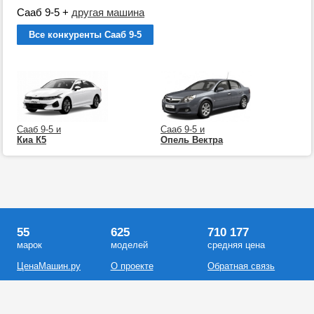
Сааб 9-5
+
другая машина
Все конкуренты Сааб 9-5
Сааб 9-5 и
Сааб 9-5 и
Киа К5
Опель Вектра
55
625
710 177
марок
моделей
средняя цена
ЦенаМашин.ру
О проекте
Обратная связь