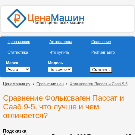
Цена машин
Автосалоны
Сравнение
Статистика
Что купить
Рейтинг авто
Марка
Модель
ЦенаМашин.ру
›
Сравнение цен
›
Фольксваген Пассат и Сааб 9-5
Сравнение Фольксваген Пассат и
Сааб 9-5, что лучше и чем
отличается?
Подсказка