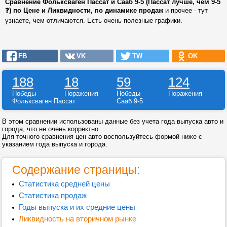
Сравнение Фольксваген Пассат и Сааб 9-5 (Пассат лучше, чем 9-5
❓) по Цене и Ликвидности, по динамике продаж
и прочее - тут
узнаете, чем отличаются. Есть очень полезные графики.
FB
VK
TW
OK
188
18
59
124
Победы
Поражения
Победы
Поражения
Фольксваген Пассат
Сааб 9-5
В этом сравнении использованы данные без учета года выпуска авто и
города, что не очень корректно.
Для точного сравнения цен авто воспользуйтесь формой ниже с
указанием года выпуска и города.
Содержание страницы:
Статистика средней цены
Статистика продаж
Годы выпуска и их средние цены
Ликвидность на вторичном рынке