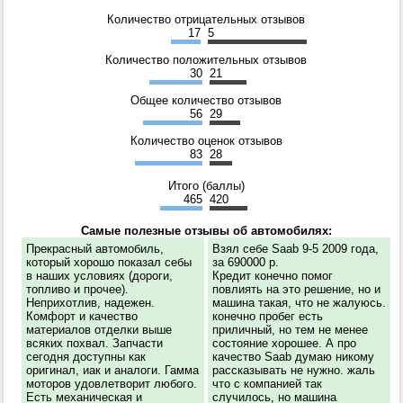
Количество отрицательных отзывов
17
5
Количество положительных отзывов
30
21
Общее количество отзывов
56
29
Количество оценок отзывов
83
28
Итого (баллы)
465
420
Самые полезные отзывы об автомобилях:
Прекрасный автомобиль,
Взял себе Saab 9-5 2009 года,
который хорошо показал себы
за 690000 р.
в наших условиях (дороги,
Кредит конечно помог
топливо и прочее).
повлиять на это решение, но и
Неприхотлив, надежен.
машина такая, что не жалуюсь.
Комфорт и качество
конечно пробег есть
материалов отделки выше
приличный, но тем не менее
всяких похвал. Запчасти
состояние хорошее. А про
сегодня доступны как
качество Saab думаю никому
оригинал, иак и аналоги. Гамма
рассказывать не нужно. жаль
моторов удовлетворит любого.
что с компанией так
Есть механическая и
случилось, но машина