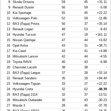
8
Skoda Octavia
59
45
+31.11
9
Renault Duster
56
59
-5.08
10
Kia Sportage
55
45
+22.22
11
Volkswagen Polo
52
59
-11.86
12
ВАЗ (Лада) Priora
50
37
+35.14
13
Renault Logan
48
53
-9.43
14
Hyundai Tucson
47
18
+161.11
15
Nissan Qashqai
47
44
+6.82
16
Opel Astra
43
31
+38.71
17
Kia Ceed
43
41
+4.88
18
Mitsubishi Lancer
42
44
-4.55
19
Toyota RAV4
40
43
-6.98
20
Chevrolet Lacetti
38
38
-
21
ВАЗ (Лада) Largus
37
28
+32.14
22
Renault Sandero
35
18
+94.44
23
Volkswagen Tiguan
33
27
+22.22
24
Hyundai Creta
32
62
-48.39
25
ВАЗ (Лада) 2114
32
37
-13.51
26
Mitsubishi Outlander
30
43
-30.23
27
Mazda 3
28
45
-37.78
28
ВАЗ (Лада) XRAY
26
32
-18.75