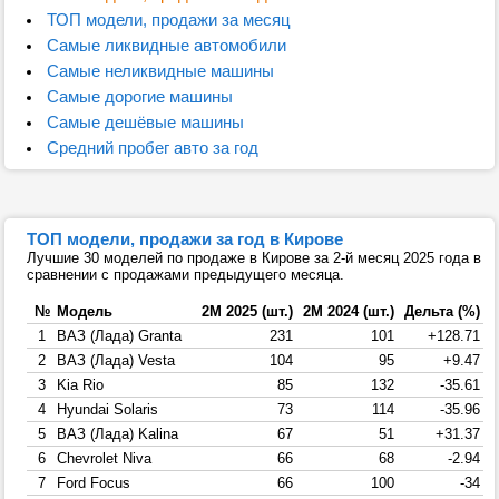
ТОП модели, продажи за месяц
Самые ликвидные автомобили
Самые неликвидные машины
Самые дорогие машины
Самые дешёвые машины
Средний пробег авто за год
ТОП модели, продажи за год в Кирове
Лучшие 30 моделей по продаже в Кирове за 2-й месяц 2025 года в
сравнении с продажами предыдущего месяца.
№
Модель
2М 2025 (шт.)
2М 2024 (шт.)
Дельта (%)
1
ВАЗ (Лада) Granta
231
101
+128.71
2
ВАЗ (Лада) Vesta
104
95
+9.47
3
Kia Rio
85
132
-35.61
4
Hyundai Solaris
73
114
-35.96
5
ВАЗ (Лада) Kalina
67
51
+31.37
6
Chevrolet Niva
66
68
-2.94
7
Ford Focus
66
100
-34