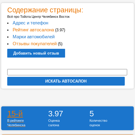
Содержание страницы:
Всё про Тойота Центр Челябинск Восток
Адрес и телефон
Рейтинг автосалона
(3.97)
Марки автомобилей
Отзывы покупателей
(5)
Добавить новый отзыв
15-й
3.97
5
В рейтинге
Оценка
Количество
Челябинска
салона
оценок