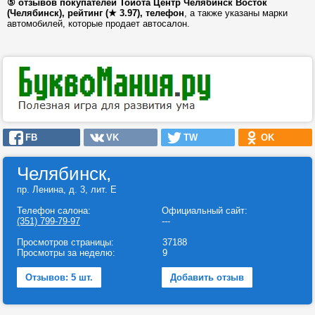
⑤ отзывов покупателей Тойота Центр Челябинск Восток
(Челябинск), рейтинг (★ 3.97), телефон
, а также указаны марки
автомобилей, которые продает автосалон.
FB
VK
TW
OK
Челябинск,
пр. Ленина, д. 3, лит. Е
Телефон салона:
Официальный сайт:
(351) 799-79-97
---
Просмотров страницы:
37188
Просмотры за неделю:
9
Отзывов: 5 шт.
Добавить отзыв