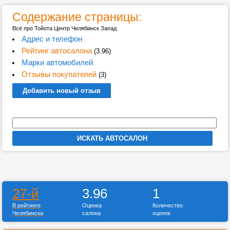
Содержание страницы:
Всё про Тойота Центр Челябинск Запад
Адрес и телефон
Рейтинг автосалона
(3.96)
Марки автомобилей
Отзывы покупателей
(3)
Добавить новый отзыв
27-й
3.96
1
В рейтинге
Оценка
Количество
Челябинска
салона
оценок