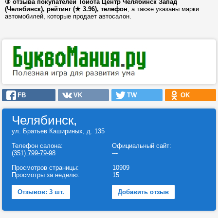
③ отзыва покупателей Тойота Центр Челябинск Запад
(Челябинск), рейтинг (★ 3.96), телефон
, а также указаны марки
автомобилей, которые продает автосалон.
FB
VK
TW
OK
Челябинск,
ул. Братьев Кашириных, д. 135
Телефон салона:
Официальный сайт:
(351) 799-79-98
---
Просмотров страницы:
10909
Просмотры за неделю:
15
Отзывов: 3 шт.
Добавить отзыв