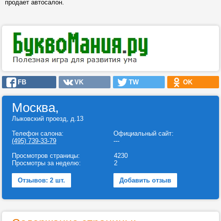
продает автосалон.
FB
VK
TW
OK
Москва,
Лыковский проезд, д.13
Телефон салона:
Официальный сайт:
(495) 739-33-79
---
Просмотров страницы:
4230
Просмотры за неделю:
2
Отзывов: 2 шт.
Добавить отзыв