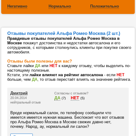
Негативно
Нормально
Положительно
Отзывы покупателей Альфа Ромео Москва (2 шт.)
Правдивые отзывы покупателей Альфа Ромео Москва в
Москве
покажут достоинства и недостатки автосалона и его
сотрудников, с которыми столкнулись клиенты при покупке своего
автомобиля.
Отзывы были полезны для вас?
Ставьте лайки
ДА
или
НЕТ
к каждому отзыву, чтобы выделить по-
настоящему полезные.
Кстати, эти
лайки влияют на рейтинг автосалона
- если
НЕТ
больше, чем
ДА
, то отзыв перестаёт влиять на значение рейтинга.
Дмитрий
Согласны с отзывом?
ДА
НЕТ
20.04.2014
(7)
(5)
нейтральный отзыв
Вроде нормальный салон, по телефону сообщили что
имеется имеется нужная машина. Беспокоит что вот отзывов
про Альфа Ромео Москва в Москве свежих давно нет,
почему. Народ, ау, нормальный ли салон?