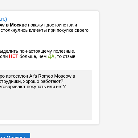
т.)
ow в Москве
покажут достоинства и
 столкнулись клиенты при покупке своего
выделить по-настоящему полезные.
если
НЕТ
больше, чем
ДА
, то отзыв
про автосалон Alfa Romeo Moscow в
отрудники, хорошо работают?
говаривают покупать или нет?
вто Москвы