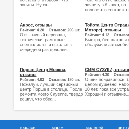
заняты. Ну ок
зачастую бывает, но
полностью соответству
Акрос, отзывы
Тойота Центр Отрад
Моторс), отзывы
Рейтинг: 4.20 Отзывов: 206 шт.
Отзывчивый персонал,
Рейтинг: 4.12 Отзывов
технически грамотные
Быстро, бесплатно и 
специалисты, я остался в
обслужили автомоби
очередной раз доволен.
Порше Центр Москва,
СИМ СУЗУКИ, отзыв
отзывы
Рейтинг: 4.30 Отзывов
Очень понравилось! Д
Рейтинг: 4.03 Отзывов: 180 шт.
Пожалуй, лучший сервисный
целом душевно! Рабо
центр Порше в столице. После
10 лет, пока все устра
ремонта моего Cayenne, твердо
Хороший и отзывчив..
решил, что обра...
городов
марок
моделей
авто 