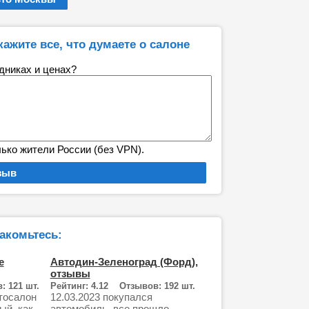
кажите все, что думаете о салоне
удниках и ценах?
лько жители России (без VPN).
акомьтесь:
е
Автодин-Зеленоград (Форд),
отзывы
: 121 шт.
Рейтинг: 4.12 Отзывов: 192 шт.
тосалон
12.03.2023 покупался
ый, как
автомобиль, все прошло