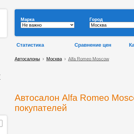
Марка
Город
Статистика
Сравнение цен
К
Автосалоны
›
Москва
›
Alfa Romeo Moscow
е
т
Автосалон Alfa Romeo Mosc
покупателей