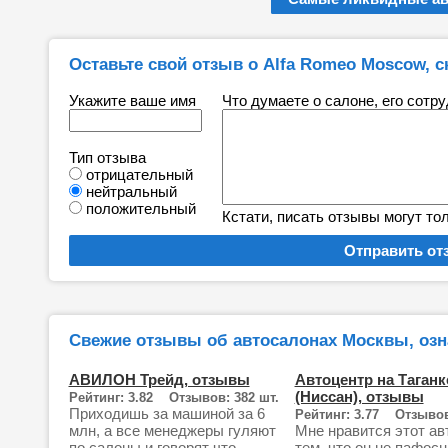
Оставьте свой отзыв о Alfa Romeo Moscow, с
Укажите ваше имя
Что думаете о салоне, его сотр
Тип отзыва
отрицательный
нейтральный
положительный
Кстати, писать отзывы могут то
Свежие отзывы об автосалонах Москвы, озн
АВИЛОН Трейд, отзывы
Автоцентр на Таганк
(Ниссан), отзывы
Рейтинг: 3.82 Отзывов: 382 шт.
Приходишь за машиной за 6
Рейтинг: 3.77 Отзывов
млн, а все менеджеры гуляют
Мне нравится этот ав
по салоны и говорят что
тем, что он не пафосн