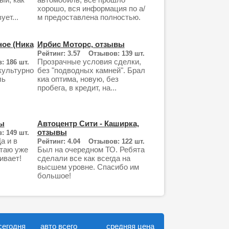
хорошо, вся информация по а/
ет...
м предоставлена полностью.
ное (Ника
Ирбис Моторс, отзывы
Рейтинг: 3.57 Отзывов: 139 шт.
Прозрачные условия сделки,
: 186 шт.
культурно
без "подводных камней". Брал
ль
киа оптима, новую, без
пробега, в кредит, на...
ы
Автоцентр Сити - Каширка,
отзывы
: 149 шт.
а и в
Рейтинг: 4.04 Отзывов: 122 шт.
таю уже
Был на очередном ТО. Ребята
ивает!
сделали все как всегда на
.
высшем уровне. Спасибо им
большое!
сегодня
авто всего
средняя цена