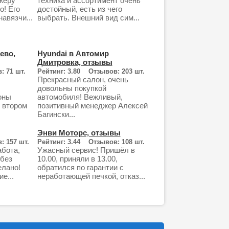
жеру
техника и ассортимент очень
о! Его
достойный, есть из чего
авязчи...
выбрать. Внешний вид сим...
ево,
Hyundai в Автомир
Дмитровка, отзывы
: 71 шт.
Рейтинг: 3.80 Отзывов: 203 шт.
Прекрасный салон, очень
довольны покупкой
оны
автомобиля! Вежливый,
 втором
позитивный менеджер Алексей
Багински...
Энви Моторс, отзывы
: 157 шт.
Рейтинг: 3.44 Отзывов: 108 шт.
бота,
Ужасный сервис! Пришёл в
 без
10.00, приняли в 13.00,
елано!
обратился по гарантии с
е...
неработающей печкой, отказ...