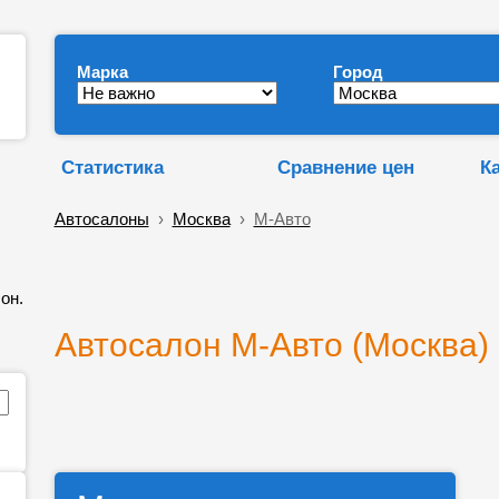
Марка
Город
Статистика
Сравнение цен
К
Автосалоны
›
Москва
›
M-Авто
он.
Автосалон M-Авто (Москва) 