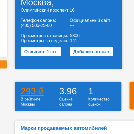
Москва,
Олимпийский проспект 16
Телефон салона:
Официальный сайт:
(495) 509-29-00
---
Просмотров страницы:
9306
Просмотры за неделю:
141
Отзывов: 1 шт.
Добавить отзыв
293-й
3.96
1
В рейтинге
Оценка
Количество
Москвы
салона
оценок
Марки продаваемых автомибилей