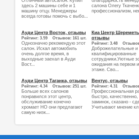
Отличный автосалон. Купил
благодарность менед
здесь 2 машины себе и 1
салона Олегу Ткаченк
машину отцу. Менеджеры
профессионализм, нен
всегда готовы помочь с выбо...
Ауди Центр Восток, отзывы
Киа Центр Шереметь
отзывы
Рейтинг: 3.59 Отзывов: 161 шт.
Однозначно рекомендую этот
Рейтинг: 3.48 Отзывов
салон. Искал автомобиль
Доброжелательные и
очень долгое время, в
квалифицированные
выходные заехал в Ауди
сотрудники.Уютные з
Вост...
ожидания на первом и
этаже. Сво...
Ауди Центр Таганка, отзывы
Вентус, отзывы
Рейтинг: 4.34 Отзывов: 251 шт.
Рейтинг: 4.31 Отзывов
Больше всех салонов
Профессиональная ра
понравился этот центр,
быстро, качественно,
обслуживание конечно
заминок, сказано - сд
хромает НО они предлагают
Учитывают мнение кли
самую низк...