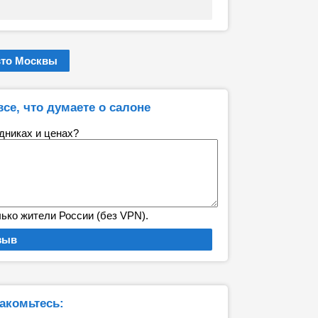
вто Москвы
все, что думаете о салоне
удниках и ценах?
лько жители России (без VPN).
акомьтесь: