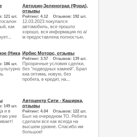
е
Автодин-Зеленоград (Форд),
отзывы
: 121 шт.
Рейтинг: 4.12 Отзывов: 192 шт.
тосалон
12.03.2023 покупался
ый, как
автомобиль, все прошло
хорошо, вся информация по а/
ет...
м предоставлена полностью.
ное (Ника
Ирбис Моторс, отзывы
Рейтинг: 3.57 Отзывов: 139 шт.
Прозрачные условия сделки,
: 186 шт.
культурно
без "подводных камней". Брал
ль
киа оптима, новую, без
пробега, в кредит, на...
ы
Автоцентр Сити - Каширка,
отзывы
: 149 шт.
а и в
Рейтинг: 4.04 Отзывов: 122 шт.
таю уже
Был на очередном ТО. Ребята
ивает!
сделали все как всегда на
.
высшем уровне. Спасибо им
большое!