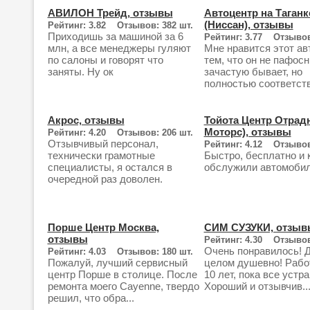
АВИЛОН Трейд, отзывы
Автоцентр на Таганк
(Ниссан), отзывы
Рейтинг: 3.82 Отзывов: 382 шт.
Приходишь за машиной за 6
Рейтинг: 3.77 Отзывов
млн, а все менеджеры гуляют
Мне нравится этот ав
по салоны и говорят что
тем, что он не пафосн
заняты. Ну ок
зачастую бывает, но
полностью соответству
Акрос, отзывы
Тойота Центр Отрад
Моторс), отзывы
Рейтинг: 4.20 Отзывов: 206 шт.
Отзывчивый персонал,
Рейтинг: 4.12 Отзывов
технически грамотные
Быстро, бесплатно и 
специалисты, я остался в
обслужили автомоби
очередной раз доволен.
Порше Центр Москва,
СИМ СУЗУКИ, отзыв
отзывы
Рейтинг: 4.30 Отзывов
Очень понравилось! Д
Рейтинг: 4.03 Отзывов: 180 шт.
Пожалуй, лучший сервисный
целом душевно! Рабо
центр Порше в столице. После
10 лет, пока все устра
ремонта моего Cayenne, твердо
Хороший и отзывчив..
решил, что обра...