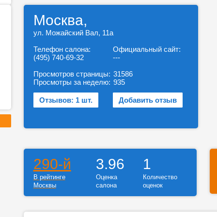
Москва,
ул. Можайский Вал, 11а
Телефон салона:
Официальный сайт:
(495) 740-69-32
---
Просмотров страницы:
31586
Просмотры за неделю:
935
Отзывов: 1 шт.
Добавить отзыв
290-й
3.96
1
В рейтинге
Оценка
Количество
Москвы
салона
оценок