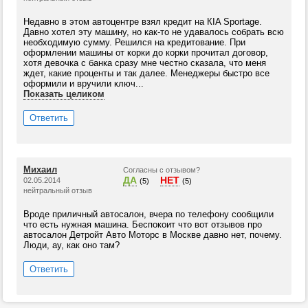
Недавно в этом автоцентре взял кредит на КIA Sportage.
Давно хотел эту машину, но как-то не удавалось собрать всю
необходимую сумму. Решился на кредитование. При
оформлении машины от корки до корки прочитал договор,
хотя девочка с банка сразу мне честно сказала, что меня
ждет, какие проценты и так далее. Менеджеры быстро все
оформили и вручили ключ...
Показать целиком
Ответить
Михаил
Согласны с отзывом?
ДА
НЕТ
02.05.2014
(5)
(5)
нейтральный отзыв
Вроде приличный автосалон, вчера по телефону сообщили
что есть нужная машина. Беспокоит что вот отзывов про
автосалон Детройт Авто Моторс в Москве давно нет, почему.
Люди, ау, как оно там?
Ответить