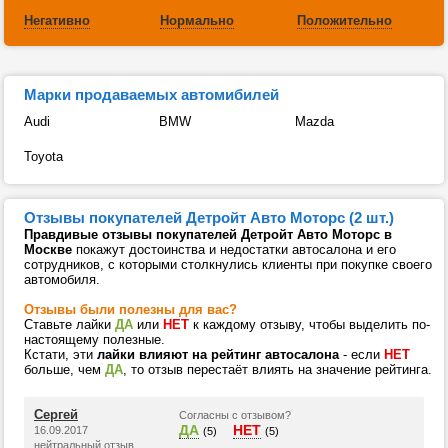
Негативно
Нормально
Положительно
Марки продаваемых автомибилей
Audi
BMW
Mazda
Toyota
Отзывы покупателей Детройт Авто Моторс (2 шт.)
Правдивые отзывы покупателей Детройт Авто Моторс в
Москве
покажут достоинства и недостатки автосалона и его
сотрудников, с которыми столкнулись клиенты при покупке своего
автомобиля.
Отзывы были полезны для вас?
Ставьте лайки
ДА
или
НЕТ
к каждому отзыву, чтобы выделить по-
настоящему полезные.
Кстати, эти
лайки влияют на рейтинг автосалона
- если
НЕТ
больше, чем
ДА
, то отзыв перестаёт влиять на значение рейтинга.
Сергей
Согласны с отзывом?
ДА
НЕТ
16.09.2017
(5)
(5)
нейтральный отзыв