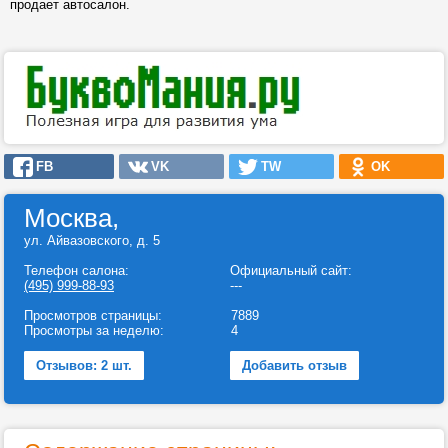
продает автосалон.
FB
VK
TW
OK
Москва,
ул. Айвазовского, д. 5
Телефон салона:
Официальный сайт:
(495) 999-88-93
---
Просмотров страницы:
7889
Просмотры за неделю:
4
Отзывов: 2 шт.
Добавить отзыв