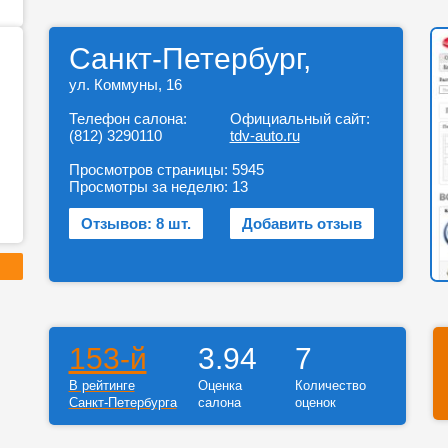
Санкт-Петербург,
ул. Коммуны, 16
Телефон салона:
Официальный сайт:
(812) 3290110
tdv-auto.ru
Просмотров страницы:
5945
Просмотры за неделю:
13
Отзывов: 8 шт.
Добавить отзыв
153-й
3.94
7
В рейтинге
Оценка
Количество
Санкт-Петербурга
салона
оценок