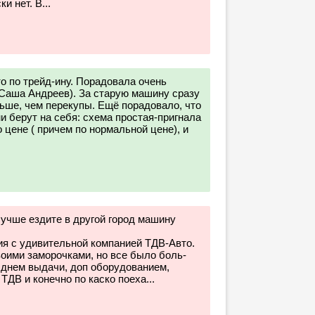
и нет. В...
 по трейд-ину. Порадовала очень
 Саша Андреев). За старую машину сразу
ьше, чем перекупы. Ещё порадовало, что
и берут на себя: схема простая-пригнала
 цене ( причем по нормальной цене), и
лучше ездите в другой город машину
я с удивительной компанией ТДВ-Авто.
воими заморочками, но все было боль-
с днем выдачи, доп оборудованием,
 ТДВ и конечно по каско поеха...