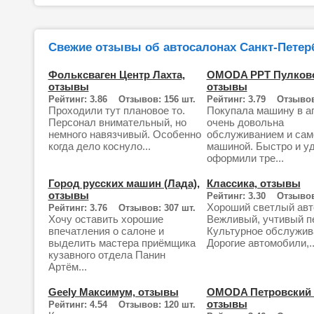
Свежие отзывы об автосалонах Санкт-Петерб
Фольксваген Центр Лахта,
OMODA РРТ Пулков
отзывы
отзывы
Рейтинг: 3.86 Отзывов: 156 шт.
Рейтинг: 3.79 Отзывов:
Проходили тут плановое то.
Покупала машину в а
Персонал внимательный, но
очень довольна
немного навязчивый. Особенно
обслуживанием и сам
когда дело коснуло...
машиной. Быстро и у
оформили тре...
Город русских машин (Лада),
Классика, отзывы
отзывы
Рейтинг: 3.30 Отзывов
Хороший светлый авт
Рейтинг: 3.76 Отзывов: 307 шт.
Хочу оставить хорошие
Вежливый, учтивый п
впечатления о салоне и
Культурное обслужив
выделить мастера приёмщика
Дорогие автомобили,..
кузавного отдела Панин
Артём...
Geely Максимум, отзывы
OMODA Петровский 
отзывы
Рейтинг: 4.54 Отзывов: 120 шт.