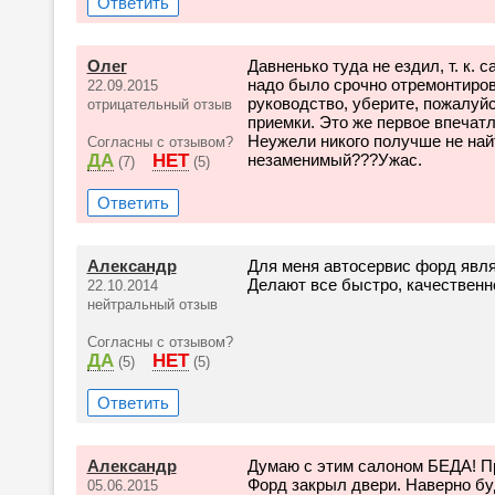
Ответить
Олег
Давненько туда не ездил, т. к. 
надо было срочно отремонтиров
22.09.2015
руководство, уберите, пожалуй
отрицательный отзыв
приемки. Это же первое впечатл
Неужели никого получше не най
Согласны с отзывом?
ДА
НЕТ
незаменимый???Ужас.
(7)
(5)
Ответить
Александр
Для меня автосервис форд явля
Делают все быстро, качественно
22.10.2014
нейтральный отзыв
Согласны с отзывом?
ДА
НЕТ
(5)
(5)
Ответить
Александр
Думаю с этим салоном БЕДА! При
Форд закрыл двери. Наверно буд
05.06.2015