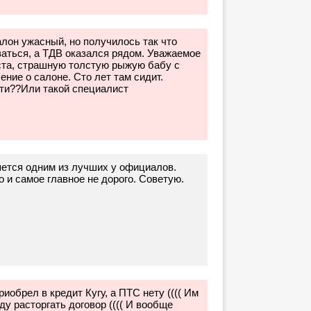
салон ужасный, но получилось так что
аться, а ТДВ оказался рядом. Уважаемое
ста, страшную толстую рыжую бабу с
ение о салоне. Сто лет там сидит.
ти??Или такой специалист
ется одним из лучших у официалов.
 и самое главное не дорого. Советую.
обрел в кредит Кугу, а ПТС нету (((( Им
у расторгать договор (((( И вообще