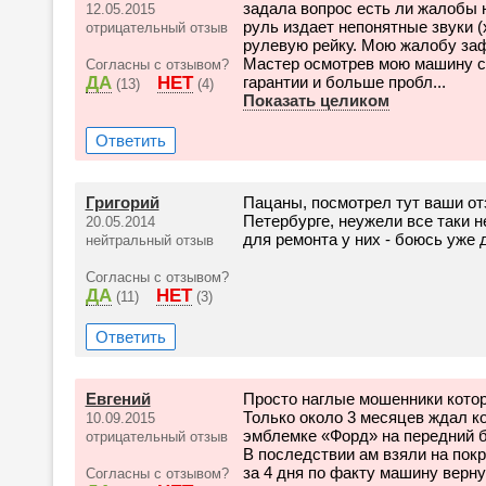
задала вопрос есть ли жалобы 
12.05.2015
руль издает непонятные звуки (
отрицательный отзыв
рулевую рейку. Мою жалобу за
Мастер осмотрев мою машину ск
Согласны с отзывом?
ДА
НЕТ
гарантии и больше пробл...
(13)
(4)
Показать целиком
Ответить
Григорий
Пацаны, посмотрел тут ваши от
Петербурге, неужели все таки 
20.05.2014
для ремонта у них - боюсь уже 
нейтральный отзыв
Согласны с отзывом?
ДА
НЕТ
(11)
(3)
Ответить
Евгений
Просто наглые мошенники кото
Только около 3 месяцев ждал ко
10.09.2015
эмблемке «Форд» на передний 
отрицательный отзыв
В последствии ам взяли на покр
за 4 дня по факту машину верну
Согласны с отзывом?