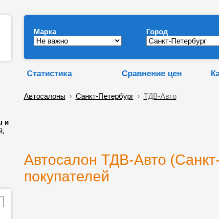
Марка
Город
Статистика
Сравнение цен
К
Автосалоны
›
Санкт-Петербург
›
ТДВ-Авто
u и
й,
Автосалон ТДВ-Авто (Санкт-
покупателей