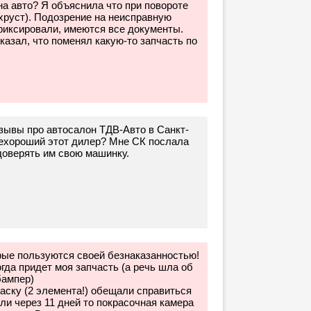
на авто? Я объяснила что при повороте
хруст). Подозрение на неисправную
фиксировали, имеются все документы.
азал, что поменял какую-то запчасть по
зывы про автосалон ТДВ-Авто в Санкт-
нехороший этот дилер? Мне СК послала
доверять им свою машинку.
рые пользуются своей безнаказанностью!
гда придет моя запчасть (а речь шла об
бампер)
аску (2 элемента!) обещали справиться
ли через 11 дней то покрасочная камера