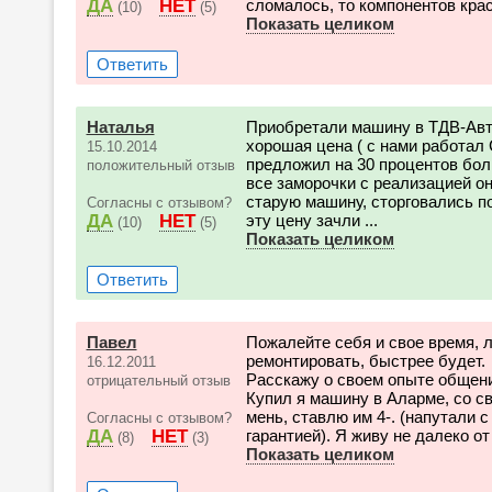
ДА
НЕТ
сломалось, то компонентов краск
(10)
(5)
Показать целиком
Ответить
Наталья
Приобретали машину в ТДВ-Авто
хорошая цена ( с нами работал
15.10.2014
предложил на 30 процентов бол
положительный отзыв
все заморочки с реализацией он
старую машину, сторговались по
Согласны с отзывом?
ДА
НЕТ
эту цену зачли ...
(10)
(5)
Показать целиком
Ответить
Павел
Пожалейте себя и свое время, 
ремонтировать, быстрее будет.
16.12.2011
Расскажу о своем опыте общени
отрицательный отзыв
Купил я машину в Аларме, со с
мень, ставлю им 4-. (напутали 
Согласны с отзывом?
ДА
НЕТ
гарантией). Я живу не далеко от
(8)
(3)
Показать целиком