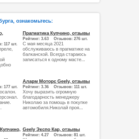
урга, ознакомьтесь:
о,
Прагматика Купчино, отзывы
Рейтинг: 3.63 Отзывов: 276 шт.
С мая месяца 2021
 117 шт.
преле,
обслуживаюсь в прагматике на
балканской. Всегда стараюсь
ой
записаться к одному масте...
добно
Аларм Моторс Geely, отзывы
: 177 шт.
Рейтинг: 3.36 Отзывов: 111 шт.
осалон.
Хочу выразить огромную
ерсонал.
благодарность менеджеру
ание.
Николаю за помощь в покупке
.
автомобиля.Николай проя...
Купчино,
Geely Экспо Кар, отзывы
Рейтинг: 4.27 Отзывов: 81 шт.