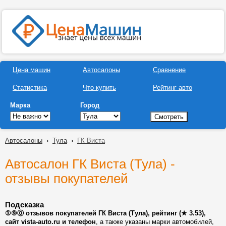
Цена машин
Автосалоны
Сравнение
Статистика
Что купить
Рейтинг авто
Марка
Город
Автосалоны
›
Тула
›
ГК Виста
Автосалон ГК Виста (Тула) -
отзывы покупателей
Подсказка
①⑨⓪ отзывов покупателей ГК Виста (Тула), рейтинг (★ 3.53),
сайт vista-auto.ru и телефон
, а также указаны марки автомобилей,