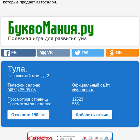
которые продает автосалон.
FB
VK
TW
OK
Тула,
Павшинский мост, д.2
Телефон салона:
Официальный сайт:
(4872) 25-05-05
vista-auto.ru
Просмотров страницы:
12523
Просмотры за неделю:
536
Отзывов: 190 шт.
Добавить отзыв