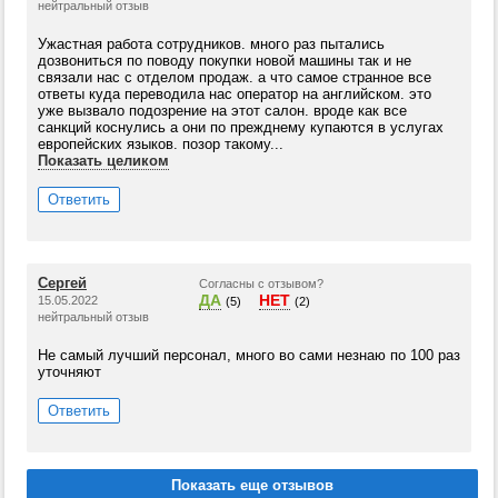
нейтральный отзыв
Ужастная работа сотрудников. много раз пытались
дозвониться по поводу покупки новой машины так и не
связали нас с отделом продаж. а что самое странное все
ответы куда переводила нас оператор на английском. это
уже вызвало подозрение на этот салон. вроде как все
санкций коснулись а они по прежднему купаются в услугах
европейских языков. позор такому...
Показать целиком
Ответить
Сергей
Согласны с отзывом?
ДА
НЕТ
15.05.2022
(5)
(2)
нейтральный отзыв
Не самый лучший персонал, много во сами незнаю по 100 раз
уточняют
Ответить