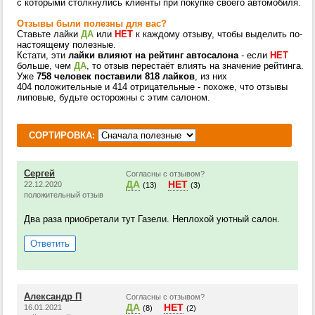
с которыми столкнулись клиенты при покупке своего автомобиля.
Отзывы были полезны для вас?
Ставьте лайки
ДА
или
НЕТ
к каждому отзыву, чтобы выделить по-
настоящему полезные.
Кстати, эти
лайки влияют на рейтинг автосалона
- если
НЕТ
больше, чем
ДА
, то отзыв перестаёт влиять на значение рейтинга.
Уже
758 человек поставили 818 лайков
, из них
404 положительные и 414 отрицательные - похоже, что отзывы
липовые, будьте осторожны с этим салоном.
СОРТИРОВКА:
Сергей
Согласны с отзывом?
ДА
НЕТ
22.12.2020
(13)
(3)
положительный отзыв
Два раза приобретали тут Газели. Неплохой уютный салон.
Ответить
Александр П
Согласны с отзывом?
ДА
НЕТ
16.01.2021
(8)
(2)