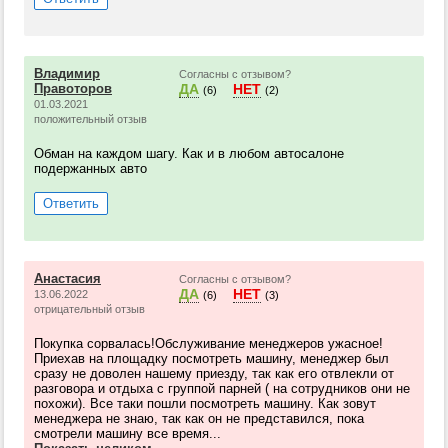
Владимир
Согласны с отзывом?
Правоторов
ДА
НЕТ
(6)
(2)
01.03.2021
положительный отзыв
Обман на каждом шагу. Как и в любом автосалоне
подержанных авто
Ответить
Анастасия
Согласны с отзывом?
ДА
НЕТ
13.06.2022
(6)
(3)
отрицательный отзыв
Покупка сорвалась!Обслуживание менеджеров ужасное!
Приехав на площадку посмотреть машину, менеджер был
сразу не доволен нашему приезду, так как его отвлекли от
разговора и отдыха с группой парней ( на сотрудников они не
похожи). Все таки пошли посмотреть машину. Как зовут
менеджера не знаю, так как он не представился, пока
смотрели машину все время...