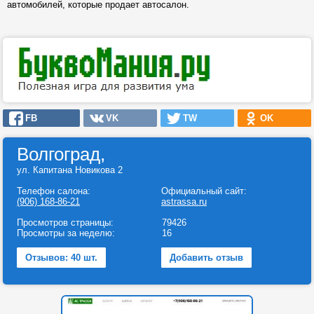
автомобилей, которые продает автосалон.
FB
VK
TW
OK
Волгоград,
ул. Капитана Новикова 2
Телефон салона:
Официальный сайт:
(906) 168-86-21
astrassa.ru
Просмотров страницы:
79426
Просмотры за неделю:
16
Отзывов: 40 шт.
Добавить отзыв