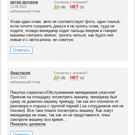
артур артуров
Согласны с отзывом?
ДА
НЕТ
12.08.2022
(6)
(1)
нейтральный отзыв
Хлам один хлам, авто не соответствует фото, одно гнильё,
если хотите сохранить деньги и не купить хлам, туда не
ходите, псевдо менеджер ходит пальцы веером и говорит
машины смотреть можно, трогать нельзя, как будто они
новые и с автосалона, не советую
Ответить
Анастасия
Согласны с отзывом?
ДА
НЕТ
31.07.2022
(6)
(1)
нейтральный отзыв
Покупка сорвалась!Обслуживание менеджеров ужасное!
Приехав на площадку посмотреть машину, менеджер был
сразу не доволен нашему приезду, так как его отвлекли от
разговора и отдыха с группой парней ( на сотрудников они не
похожи). Все таки пошли посмотреть машину. Как зовут
менеджера не знаю, так как он не представился, пока
смотрели машину все время...
Показать целиком
Ответить