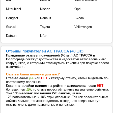
Kia
Mazda
Mercedes-Benz
Mitsubishi
Nissan
Opel
Peugeot
Renault
Skoda
Suzuki
Toyota
Volkswagen
Datsun
Lifan
Отзывы покупателей АС ТРАССА (40 шт.)
Правдивые отзывы покупателей (40 шт.) АС ТРАССА в
Волгограде
покажут достоинства и недостатки автосалона и его
сотрудников, с которыми столкнулись клиенты при покупке своего
автомобиля.
Отзывы были полезны для вас?
Ставьте лайки
ДА
или
НЕТ
к каждому отзыву, чтобы выделить по-
настоящему полезные.
Кстати, эти
лайки влияют на рейтинг автосалона
- если
НЕТ
больше, чем
ДА
, то отзыв перестаёт влиять на значение рейтинга.
Уже
195 человек поставили 228 лайков
, из них
123 положительные и 105 отрицательные. Так как положительных
лайков больше, то можно сделать вывод, что собранные тут
отзывы очень даже правильные и полезные.