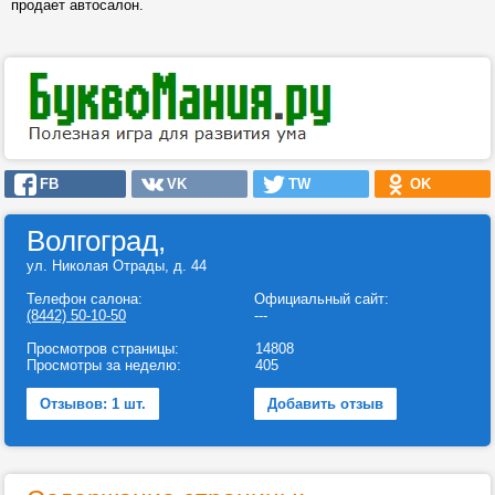
продает автосалон.
FB
VK
TW
OK
Волгоград,
ул. Николая Отрады, д. 44
Телефон салона:
Официальный сайт:
(8442) 50-10-50
---
Просмотров страницы:
14808
Просмотры за неделю:
405
Отзывов: 1 шт.
Добавить отзыв