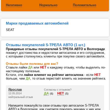
Негативно
Нормально
Положительно
Марки продаваемых автомибилей
SEAT
Отзывы покупателей S-ТРЕЛА АВТО (1 шт.)
Правдивые отзывы покупателей S-ТРЕЛА АВТО в Волгограде
покажут достоинства и недостатки автосалона и его сотрудников,
с которыми столкнулись клиенты при покупке своего автомобиля.
Отзывы были полезны для вас?
Ставьте лайки
ДА
или
НЕТ
к каждому отзыву, чтобы выделить по-
настоящему полезные.
Кстати, эти
лайки влияют на рейтинг автосалона
- если
НЕТ
больше, чем
ДА
, то отзыв перестаёт влиять на значение рейтинга.
Ярослав
Согласны с отзывом?
ДА
НЕТ
12.05.2014
(6)
(5)
нейтральный отзыв
Напишите пожалуйста свои отзывы про автосалон S-ТРЕЛА
АВТО в Волгограде, как считаете покупать машину у них или