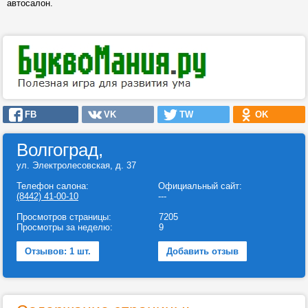
автосалон.
FB
VK
TW
OK
Волгоград,
ул. Электролесовская, д. 37
Телефон салона:
Официальный сайт:
(8442) 41-00-10
---
Просмотров страницы:
7205
Просмотры за неделю:
9
Отзывов: 1 шт.
Добавить отзыв