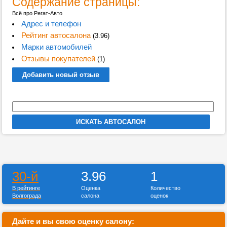
Содержание страницы:
Всё про Регат-Авто
Адрес и телефон
Рейтинг автосалона
(3.96)
Марки автомобилей
Отзывы покупателей
(1)
Добавить новый отзыв
30-й
3.96
1
В рейтинге
Оценка
Количество
Волгограда
салона
оценок
Дайте и вы свою оценку салону: