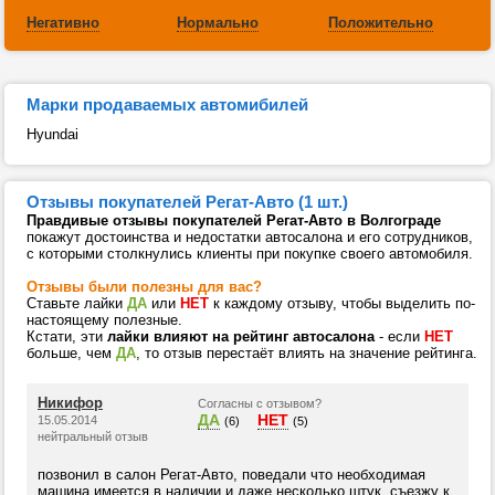
Негативно
Нормально
Положительно
Марки продаваемых автомибилей
Hyundai
Отзывы покупателей Регат-Авто (1 шт.)
Правдивые отзывы покупателей Регат-Авто в Волгограде
покажут достоинства и недостатки автосалона и его сотрудников,
с которыми столкнулись клиенты при покупке своего автомобиля.
Отзывы были полезны для вас?
Ставьте лайки
ДА
или
НЕТ
к каждому отзыву, чтобы выделить по-
настоящему полезные.
Кстати, эти
лайки влияют на рейтинг автосалона
- если
НЕТ
больше, чем
ДА
, то отзыв перестаёт влиять на значение рейтинга.
Никифор
Согласны с отзывом?
ДА
НЕТ
15.05.2014
(6)
(5)
нейтральный отзыв
позвонил в салон Регат-Авто, поведали что необходимая
машина имеется в наличии и даже несколько штук. съезжу к