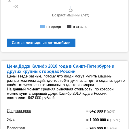
-30
15
Возраст машины (лет)
в городе
в стране
Самые ликвидные автомобили
Цена Додж Калибр 2010 года в Санкт-Петербурге и
других крупных городах России
Цены везде разные, потому что люди могут купить машины
разных комплектаций, где-то любят джипы, а где-то седаны, где-то
любят отечественные машины, а где-то иномарки.
На данный момент средняя рыночная стоимость, по которой
можно купить хороший Додж Калибр 2010 года в России,
составляет 642 000 рублей.
Средняя цена
≈
642 000
₽
(±0%)
Уфа
≈
1 000 000
₽
(+56%)
Волгоград
≈
960 000
₽
(+50%)