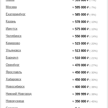
≈
599 000
₽
(-7%)
Москва
≈
595 000
₽
(-7%)
Екатеринбург
≈
585 000
₽
(-9%)
Казань
≈
578 000
₽
(-10%)
Иркутск
≈
575 000
₽
(-10%)
Челябинск
≈
550 000
₽
(-14%)
Кемерово
≈
515 000
₽
(-20%)
Ульяновск
≈
513 800
₽
(-20%)
Барнаул
≈
510 000
₽
(-21%)
Оренбург
≈
470 000
₽
(-27%)
Ярославль
≈
450 000
₽
(-30%)
Хабаровск
≈
450 000
₽
(-30%)
Новосибирск
≈
400 000
₽
(-38%)
Нижний Новгород
≈
399 999
₽
(-38%)
Новокузнецк
≈
350 000
₽
(-45%)