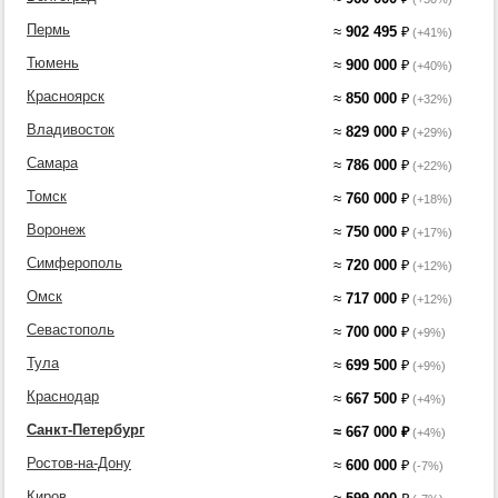
Пермь
≈
902 495
₽
(+41%)
Тюмень
≈
900 000
₽
(+40%)
Красноярск
≈
850 000
₽
(+32%)
Владивосток
≈
829 000
₽
(+29%)
Самара
≈
786 000
₽
(+22%)
Томск
≈
760 000
₽
(+18%)
Воронеж
≈
750 000
₽
(+17%)
Симферополь
≈
720 000
₽
(+12%)
Омск
≈
717 000
₽
(+12%)
Севастополь
≈
700 000
₽
(+9%)
Тула
≈
699 500
₽
(+9%)
Краснодар
≈
667 500
₽
(+4%)
Санкт-Петербург
≈
667 000
₽
(+4%)
Ростов-на-Дону
≈
600 000
₽
(-7%)
Киров