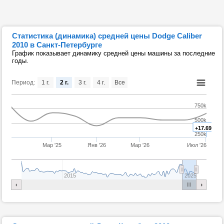
Статистика (динамика) средней цены Dodge Caliber
2010 в Санкт-Петербурге
График показывает динамику средней цены машины за последние
годы.
Период:
1 г.
2 г.
3 г.
4 г.
Все
750k
500k
+17.69%
250k
Мар '25
Янв '26
Мар '26
Июл '26
2015
2025