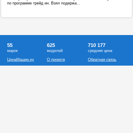
по программе трейд ин. Взял подержа...
55
625
710 177
марок
моделей
средняя цена
ЦенаМашин.ру
О проекте
Обратная связь