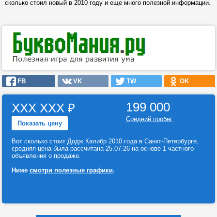
сколько стоил новый в 2010 году и еще много полезной информации.
FB
VK
TW
OK
199 000
ХХХ ХХХ
₽
Средний пробег
Показать цену
Вот сколько стоит Додж Калибр 2010 года в Санкт-Петербурге,
средняя цена была рассчитана 25.07.26 на основе 1 частного
объявления о продаже.
Ниже
смотри полезные графики
.