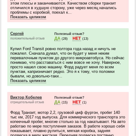
этом плюсы и заканчиваются. Качеством сборки транзит
отличился в худшую сторону, уже через месяц начались
проблемы с коробкой, поехал к...
Показать целиком
Сергей
Полезный отзыв?
ДА
НЕТ
положительный отзыв
(28)
(13)
Купил Ford Transit ровно полтора года назад и ничуть не
пожалел. Сначала думал, что он будет у меня неким
перевалочным пунктом до другого микроавтобуса. Но сейчас
понимаю, что расставаться с ним вовсе не хочу. Наверное,
просто нашел свою машину. Форд радует меня по всем
пунктам, капризничает редко. Это я к тому, что поломки
бывали, но довольно-таки...
Показать целиком
Виктор Кобелев
Полезный отзыв?
ДА
НЕТ
отрицательный отзыв
(15)
(1)
Форд Транзит, мотор 2,2, грузовой цмф фургон, пробег 140
тыс км, 2017 год выпуска. Для коммерческого транспорта это
копеечный пробег, многие столько за год накатывают. На авто
работаю по мере поступления заказов. В работе хорошо себя
показывает, плавно рулиться, мягкая коробка, задняя
подвеска в меру жесткая. Передняя подвеска постянно