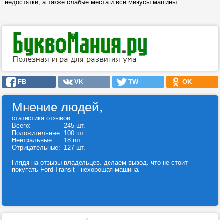
недостатки, а также слабые места и все минусы машины.
FB
VK
TW
OK
Мнение людей,
статистика отзывов:
Всего:
245 шт.
Положительные:
100 шт.
Нейтральные:
18 шт.
Отрицательные:
127 шт.
Глядя на отзывы владельцев, делаем вывод, что не стоит
покупать Ford Transit - нехорошая машина.