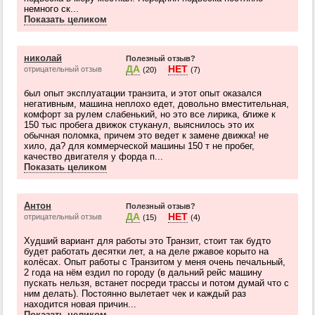
немного ск...
Показать целиком
николай
Полезный отзыв?
ДА
НЕТ
отрицательный отзыв
(20)
(7)
был опыт эксплуатации транзита, и этот опыт оказался
негативным, машина неплохо едет, довольно вместительная,
комфорт за рулем слабенький, но это все лирика, ближе к
150 тыс пробега движок стуканул, выяснилось это их
обычная поломка, причем это ведет к замене движка! не
хило, да? для коммерческой машины 150 т не пробег,
качество двигателя у форда п...
Показать целиком
Антон
Полезный отзыв?
ДА
НЕТ
отрицательный отзыв
(15)
(4)
Худший вариант для работы это Транзит, стоит так будто
будет работать десятки лет, а на деле ржавое корыто на
колёсах. Опыт работы с Транзитом у меня очень печальный,
2 года на нём ездил по городу (в дальний рейс машину
пускать нельзя, встанет посреди трассы и потом думай что с
ним делать). Постоянно вылетает чек и каждый раз
находится новая причин...
Показать целиком