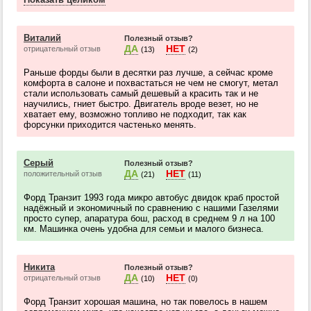
Виталий
Полезный отзыв?
ДА
НЕТ
отрицательный отзыв
(13)
(2)
Раньше форды были в десятки раз лучше, а сейчас кроме
комфорта в салоне и похвастаться не чем не смогут, метал
стали использовать самый дешевый а красить так и не
научились, гниет быстро. Двигатель вроде везет, но не
хватает ему, возможно топливо не подходит, так как
форсунки приходится частенько менять.
Серый
Полезный отзыв?
ДА
НЕТ
положительный отзыв
(21)
(11)
Форд Транзит 1993 года микро автобус двидок краб простой
надёжный и экономичный по сравнению с нашими Газелями
просто супер, апаратура бош, расход в среднем 9 л на 100
км. Машинка очень удобна для семьи и малого бизнеса.
Никита
Полезный отзыв?
ДА
НЕТ
отрицательный отзыв
(10)
(0)
Форд Транзит хорошая машина, но так повелось в нашем