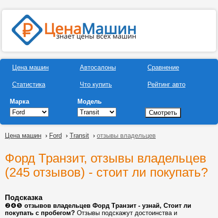
Цена машин
Автосалоны
Сравнение
Статистика
Что купить
Рейтинг авто
Марка
Модель
Цена машин
›
Ford
›
Transit
›
отзывы владельцев
Форд Транзит, отзывы владельцев
(245 отзывов) - стоит ли покупать?
Подсказка
❷❹❺
отзывов владельцев Форд Транзит - узнай, Стоит ли
покупать с пробегом?
Отзывы подскажут достоинства и