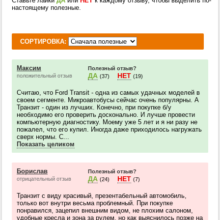
Ставьте лайки
ДА
или
НЕТ
к каждому отзыву, чтобы выделить по-
настоящему полезные.
СОРТИРОВКА:
Максим
Полезный отзыв?
ДА
НЕТ
положительный отзыв
(37)
(19)
Считаю, что Ford Transit - одна из самых удачных моделей в
своем сегменте. Микроавтобусы сейчас очень популярны. А
Транзит - один из лучших. Конечно, при покупке б/у
необходимо его проверить досконально. И лучше провести
компьютерную диагностику. Моему уже 5 лет и я ни разу не
пожалел, что его купил. Иногда даже приходилось нагружать
сверх нормы. С...
Показать целиком
Борислав
Полезный отзыв?
ДА
НЕТ
отрицательный отзыв
(24)
(7)
Транзит с виду красивый, презентабельный автомобиль,
только вот внутри весьма проблемный. При покупке
понравился, зацепил внешним видом, не плохим салоном,
удобные кресла и зона за рулем, но как выяснилось позже на