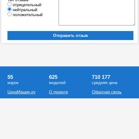
отрицательный
нейтральный
положительный
55
625
710 177
марок
моделей
средняя цена
ЦенаМашин.ру
О проекте
Обратная связь